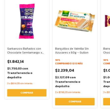
Garbanzos Bañados con
Barquillos de Vainilla Sin
Barr
Chocolate Semiamargo x
Azucares x 60g - Gullon
Choc
40g - Fit Beans
WAK
10%
10%
$1.842,14
COMPRANDO 12 O MÁS
COMP
$1.750,03
con
$2.239,04
$1.
Transferencia o
depósito
$2.127,09
con
$1.0
Transferencia o
Tran
3
x
$614,05
sin interés
depósito
dep
3
x
$746,35
sin interés
3
x
$3