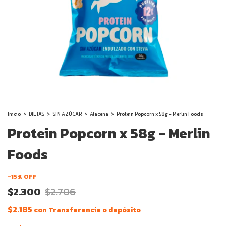
Inicio
>
DIETAS
>
SIN AZÚCAR
>
Alacena
>
Protein Popcorn x 58g - Merlin Foods
Protein Popcorn x 58g - Merlin
Foods
-
15
% OFF
$2.300
$2.706
$2.185
con
Transferencia o depósito