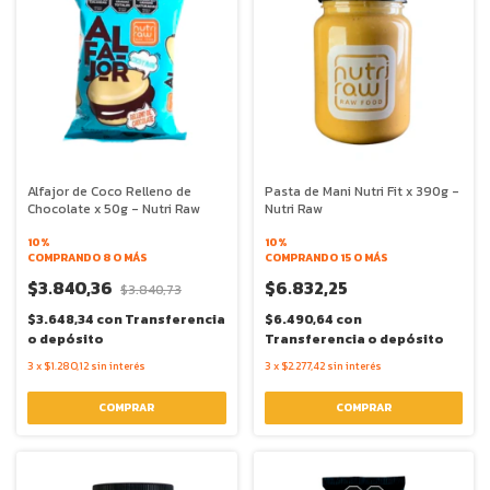
Alfajor de Coco Relleno de
Pasta de Mani Nutri Fit x 390g -
Chocolate x 50g - Nutri Raw
Nutri Raw
10%
10%
COMPRANDO 8 O MÁS
COMPRANDO 15 O MÁS
$3.840,36
$6.832,25
$3.840,73
$3.648,34
con
Transferencia
$6.490,64
con
o depósito
Transferencia o depósito
3
x
$1.280,12
sin interés
3
x
$2.277,42
sin interés