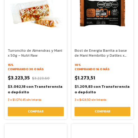
Turroncito de Almendras y Mani
Bost de Energia Barrita a base
x 50g - Nutri Raw
de Mani Membrillo y Datiles x
25g - Nutri Raw
15%
10%
COMPRANDO 30 O MÁS
COMPRANDO 16 O MÁS
$3.223,35
$1.273,51
$3.223,60
$3.062,18
con
Transferencia
$1.209,83
con
Transferencia
o depósito
o depósito
3
x
$1.074,45
sin interés
3
x
$424,50
sin interés