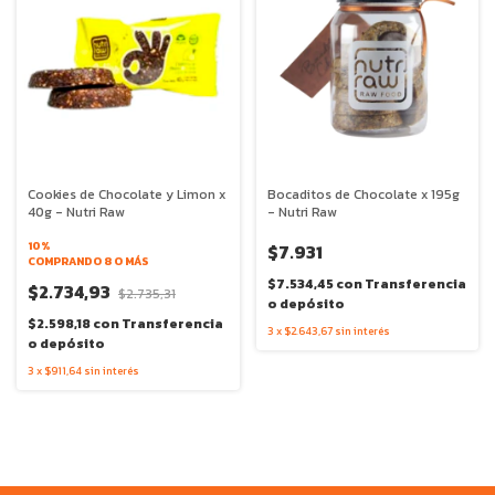
Cookies de Chocolate y Limon x
Bocaditos de Chocolate x 195g
40g - Nutri Raw
- Nutri Raw
10%
$7.931
COMPRANDO 8 O MÁS
$7.534,45
con
Transferencia
$2.734,93
$2.735,31
o depósito
$2.598,18
con
Transferencia
3
x
$2.643,67
sin interés
o depósito
3
x
$911,64
sin interés