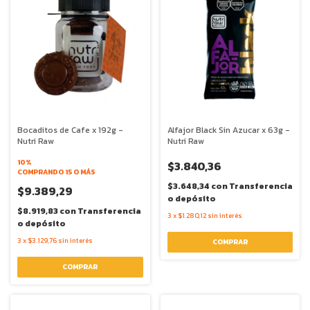
Bocaditos de Cafe x 192g -
Alfajor Black Sin Azucar x 63g -
Nutri Raw
Nutri Raw
10%
$3.840,36
COMPRANDO 15 O MÁS
$3.648,34
con
Transferencia
$9.389,29
o depósito
$8.919,83
con
Transferencia
3
x
$1.280,12
sin interés
o depósito
3
x
$3.129,76
sin interés