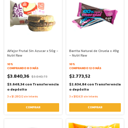
Alfajor Frutal Sin Azucar x 50g -
Barrita Natural de Ciruela x 49g
Nutri Raw
- Nutri Raw
10%
10%
COMPRANDO 8 O MÁS
COMPRANDO 12 O MÁS
$3.840,36
$2.773,52
$3.840,73
$3.648,34
con
Transferencia
$2.634,84
con
Transferencia
o depósito
o depósito
3
x
$1.280,12
sin interés
3
x
$924,51
sin interés