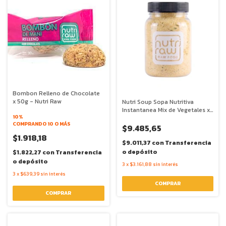
Bombon Relleno de Chocolate
x 50g - Nutri Raw
Nutri Soup Sopa Nutritiva
Instantanea Mix de Vegetales x
10%
260g - Nutri Raw
COMPRANDO 10 O MÁS
$9.485,65
$1.918,18
$9.011,37
con
Transferencia
o depósito
$1.822,27
con
Transferencia
o depósito
3
x
$3.161,88
sin interés
3
x
$639,39
sin interés