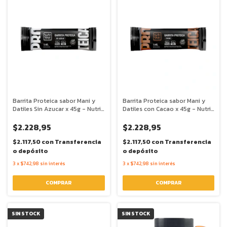
Barrita Proteica sabor Mani y
Barrita Proteica sabor Mani y
Datiles Sin Azucar x 45g - Nutri
Datiles con Cacao x 45g - Nutri
Raw
Raw
$2.228,95
$2.228,95
$2.117,50
con
Transferencia
$2.117,50
con
Transferencia
o depósito
o depósito
3
x
$742,98
sin interés
3
x
$742,98
sin interés
SIN STOCK
SIN STOCK