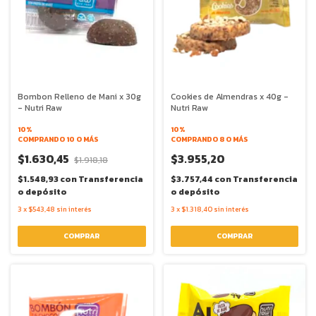
Bombon Relleno de Mani x 30g
Cookies de Almendras x 40g -
- Nutri Raw
Nutri Raw
10%
10%
COMPRANDO 10 O MÁS
COMPRANDO 8 O MÁS
$1.630,45
$3.955,20
$1.918,18
$1.548,93
con
Transferencia
$3.757,44
con
Transferencia
o depósito
o depósito
3
x
$543,48
sin interés
3
x
$1.318,40
sin interés