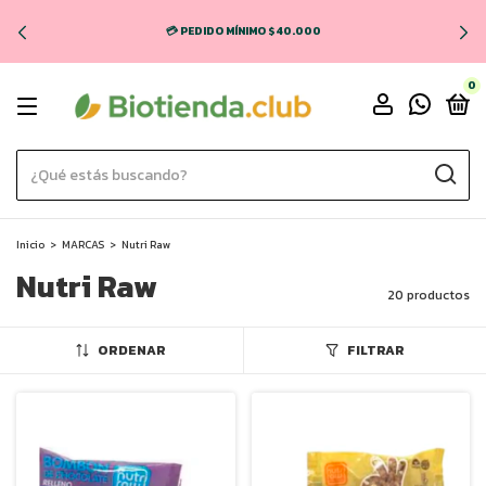
🚚 ENVÍO GRATIS EN CABA Y GBA (COMPRAS + $70.
0
Inicio
>
MARCAS
>
Nutri Raw
Nutri Raw
20 productos
ORDENAR
FILTRAR