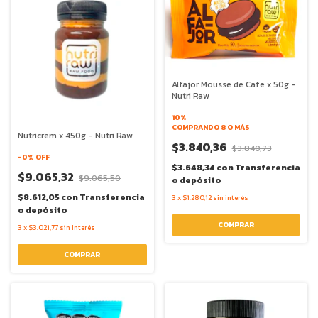
Alfajor Mousse de Cafe x 50g -
Nutri Raw
10%
COMPRANDO 8 O MÁS
Nutricrem x 450g - Nutri Raw
$3.840,36
$3.840,73
-
0
% OFF
$3.648,34
con
Transferencia
$9.065,32
$9.065,50
o depósito
$8.612,05
con
Transferencia
3
x
$1.280,12
sin interés
o depósito
3
x
$3.021,77
sin interés