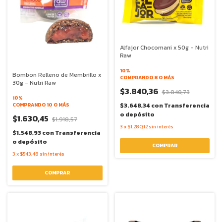
Alfajor Chocomani x 50g - Nutri
Raw
10%
Bombon Relleno de Membrillo x
COMPRANDO 8 O MÁS
30g - Nutri Raw
$3.840,36
$3.840,73
10%
COMPRANDO 10 O MÁS
$3.648,34
con
Transferencia
o depósito
$1.630,45
$1.918,57
3
x
$1.280,12
sin interés
$1.548,93
con
Transferencia
o depósito
3
x
$543,48
sin interés