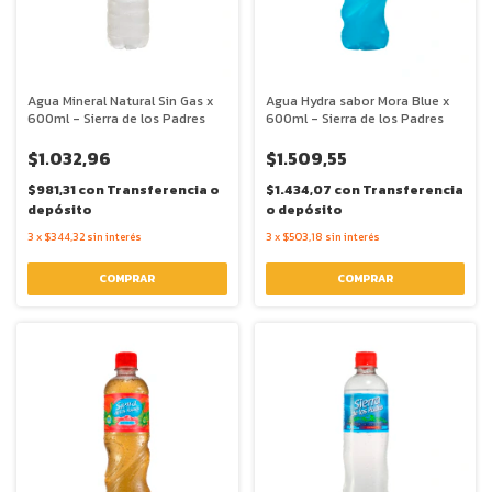
Agua Mineral Natural Sin Gas x
Agua Hydra sabor Mora Blue x
600ml - Sierra de los Padres
600ml - Sierra de los Padres
$1.032,96
$1.509,55
$981,31
con
Transferencia o
$1.434,07
con
Transferencia
depósito
o depósito
3
x
$344,32
sin interés
3
x
$503,18
sin interés