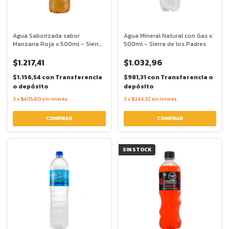
Agua Saborizada sabor
Agua Mineral Natural con Gas x
Manzana Roja x 500ml - Sierra
500ml - Sierra de los Padres
de los Padres
$1.217,41
$1.032,96
$1.156,54
con
Transferencia
$981,31
con
Transferencia o
o depósito
depósito
3
x
$405,80
sin interés
3
x
$344,32
sin interés
SIN STOCK