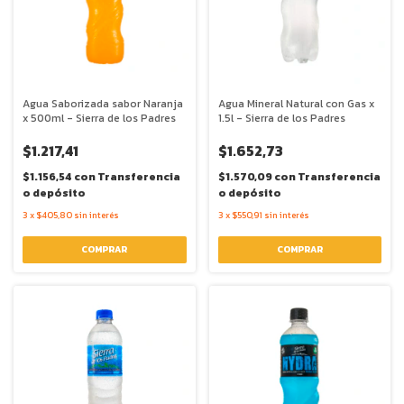
Agua Saborizada sabor Naranja
Agua Mineral Natural con Gas x
x 500ml - Sierra de los Padres
1.5l - Sierra de los Padres
$1.217,41
$1.652,73
$1.156,54
con
Transferencia
$1.570,09
con
Transferencia
o depósito
o depósito
3
x
$405,80
sin interés
3
x
$550,91
sin interés