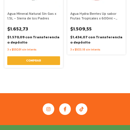
Agua Mineral Natural Sin Gas x
Agua Hydra Berries Up sabor
1.5L - Sierra de los Padres
Frutas Tropicales x 600ml -
Sierra de los Padres
$1.652,73
$1.509,55
$1.570,09
con
Transferencia
$1.434,07
con
Transferencia
o depósito
o depósito
3
x
$550,91
sin interés
3
x
$503,18
sin interés