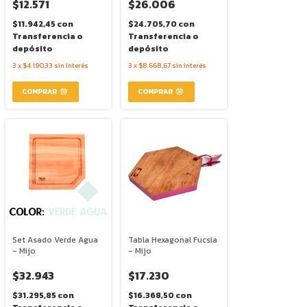
$12.571
$26.006
$11.942,45
con
$24.705,70
con
Transferencia o
Transferencia o
depósito
depósito
3
x
$4.190,33
sin interés
3
x
$8.668,67
sin interés
Set Asado Verde Agua
Tabla Hexagonal Fucsia
- Mijo
- Mijo
$32.943
$17.230
$31.295,85
con
$16.368,50
con