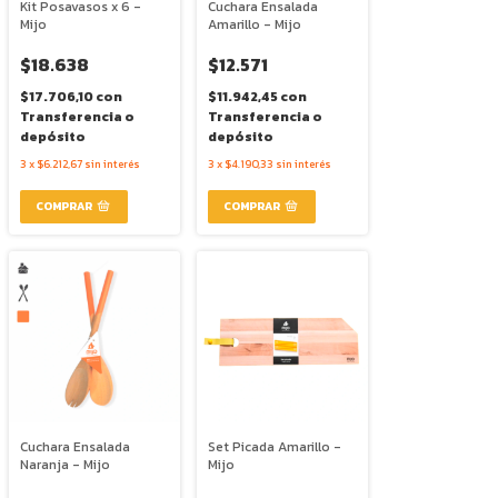
Kit Posavasos x 6 -
Cuchara Ensalada
Mijo
Amarillo - Mijo
$18.638
$12.571
$17.706,10
con
$11.942,45
con
Transferencia o
Transferencia o
depósito
depósito
3
x
$6.212,67
sin interés
3
x
$4.190,33
sin interés
Cuchara Ensalada
Set Picada Amarillo -
Naranja - Mijo
Mijo