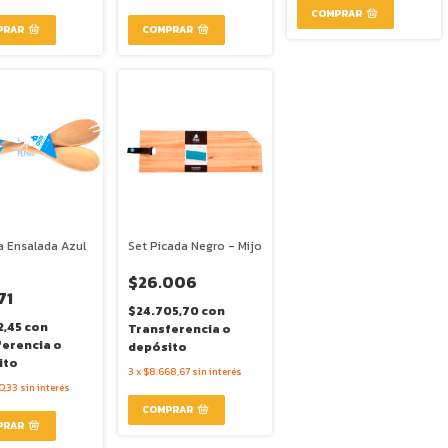
a Ensalada Azul
Set Picada Negro - Mijo
$26.006
71
$24.705,70
con
2,45
con
Transferencia o
ferencia o
depósito
ito
3
x
$8.668,67
sin interés
0,33
sin interés