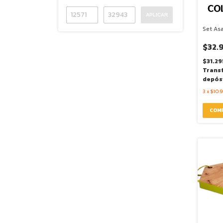
APLICAR
Set Asa
$32.
$31.29
Trans
depós
3
x
$10.9