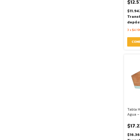
$12.5
$11.94
Trans
depós
3
x
$4.19
Tabla 
Agua -
$17.
$16.3