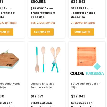
71
$30.558
$32.943
2,45
con
$29.030,10
con
$31.295,85
con
ferencia o
Transferencia o
Transferencia o
ito
depósito
depósito
0,33
sin interés
3
x
$10.186
sin interés
3
x
$10.981
sin interés
Hexagonal Verde
Cuchara Ensalada
Set Asado Turquesa -
 Mijo
Turquesa - Mijo
Mijo
230
$12.571
$32.943
68,50
con
$11.942,45
con
$31.295,85
con