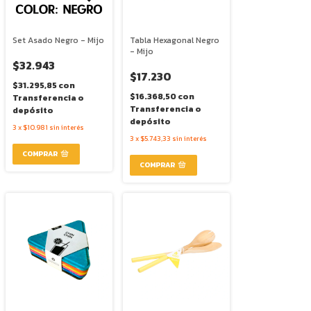
Set Asado Negro - Mijo
Tabla Hexagonal Negro
- Mijo
$32.943
$17.230
$31.295,85
con
$16.368,50
con
Transferencia o
Transferencia o
depósito
depósito
3
x
$10.981
sin interés
3
x
$5.743,33
sin interés