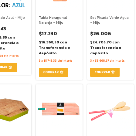
do Azul - Mijo
Tabla Hexagonal
Set Picada Verde Agua
Naranja - Mijo
- Mijo
943
$17.230
$26.006
5,85
con
$16.368,50
con
$24.705,70
con
ferencia o
Transferencia o
Transferencia o
ito
depósito
depósito
81
sin interés
3
x
$5.743,33
sin interés
3
x
$8.668,67
sin interés