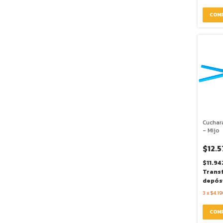
Cuchar
- Mijo
$12.5
$11.94
Trans
depós
3
x
$4.19