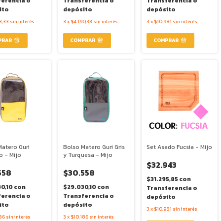
ferencia o
Transferencia o
Transferencia o
ito
depósito
depósito
3,33
sin interés
3
x
$4.190,33
sin interés
3
x
$10.981
sin interés
Matero Guri
Bolso Matero Guri Gris
Set Asado Fucsia - Mijo
o - Mijo
y Turquesa - Mijo
$32.943
558
$30.558
$31.295,85
con
30,10
con
$29.030,10
con
Transferencia o
ferencia o
Transferencia o
depósito
ito
depósito
3
x
$10.981
sin interés
86
sin interés
3
x
$10.186
sin interés