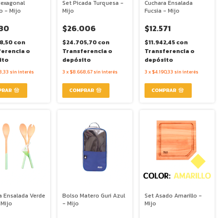
Hexagonal
Set Picada Turquesa -
Cuchara Ensalada
o - Mijo
Mijo
Fucsia - Mijo
230
$26.006
$12.571
68,50
con
$24.705,70
con
$11.942,45
con
ferencia o
Transferencia o
Transferencia o
ito
depósito
depósito
3,33
sin interés
3
x
$8.668,67
sin interés
3
x
$4.190,33
sin interés
a Ensalada Verde
Bolso Matero Guri Azul
Set Asado Amarillo -
 Mijo
- Mijo
Mijo