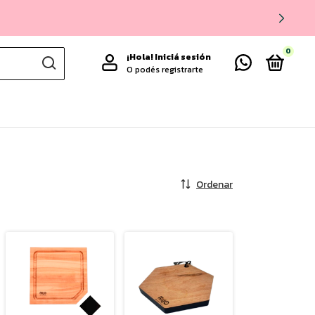
0
¡Hola!
Iniciá sesión
O podés registrarte
Ordenar