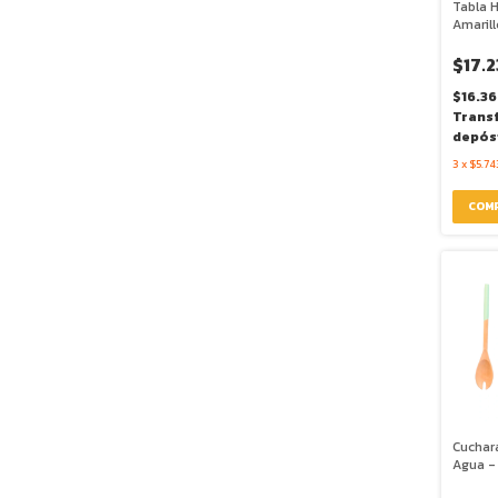
Tabla 
Amarill
$17.
$16.3
Trans
depós
3
x
$5.74
Cuchar
Agua -