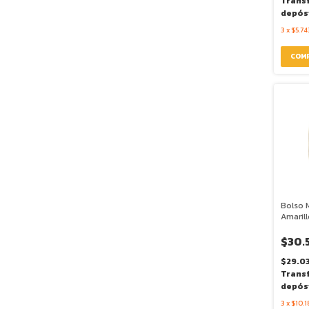
Trans
depós
3
x
$5.74
Bolso 
Amarill
$30.
$29.0
Trans
depós
3
x
$10.1