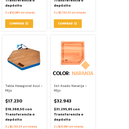
Transferencia o
Transferencia o
depósito
depósito
3
x
$10.981
sin interés
3
x
$5.743,33
sin interés
Tabla Hexagonal Azul -
Set Asado Naranja -
Mijo
Mijo
$17.230
$32.943
$16.368,50
con
$31.295,85
con
Transferencia o
Transferencia o
depósito
depósito
3
x
$5.743,33
sin interés
3
x
$10.981
sin interés