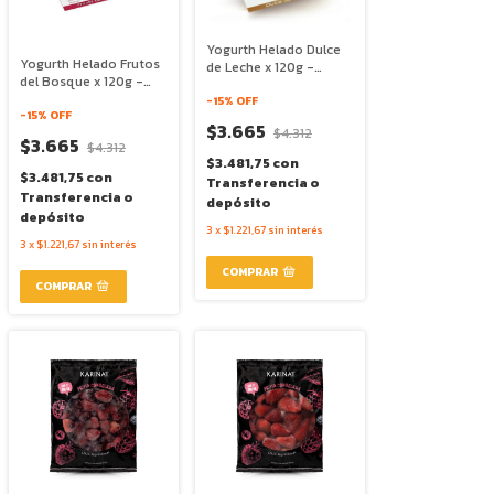
Yogurth Helado Dulce
Yogurth Helado Frutos
de Leche x 120g -
del Bosque x 120g -
Karinat
Karinat
-
15
% OFF
-
15
% OFF
$3.665
$4.312
$3.665
$4.312
$3.481,75
con
$3.481,75
con
Transferencia o
Transferencia o
depósito
depósito
3
x
$1.221,67
sin interés
3
x
$1.221,67
sin interés