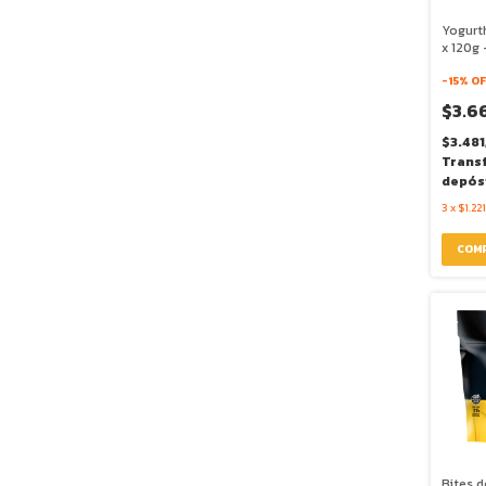
Yogurt
x 120g 
-
15
% OF
$3.6
$3.481
Trans
depós
3
x
$1.221
Bites 