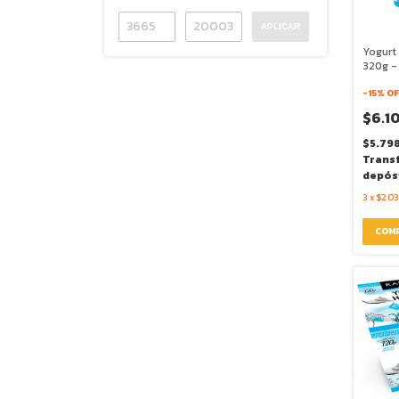
APLICAR
Yogurt
320g -
-
15
% OF
$6.1
$5.79
Trans
depós
3
x
$2.03