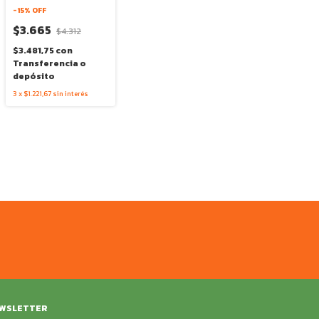
-
15
% OFF
$3.665
$4.312
$3.481,75
con
Transferencia o
depósito
3
x
$1.221,67
sin interés
WSLETTER