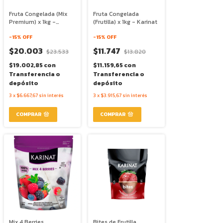
Fruta Congelada (Mix
Fruta Congelada
Premium) x 1kg -
(Frutilla) x 1kg - Karinat
Karinat
-
15
% OFF
-
15
% OFF
$20.003
$11.747
$23.533
$13.820
$19.002,85
con
$11.159,65
con
Transferencia o
Transferencia o
depósito
depósito
3
x
$6.667,67
sin interés
3
x
$3.915,67
sin interés
Mix 4 Berries
Bites de Frutilla