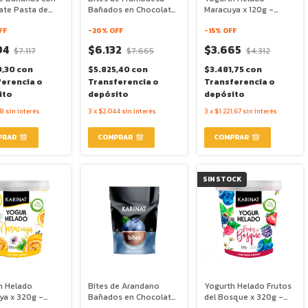
ate Pasta de
Bañados en Chocolate
Maracuya x 120g -
Sal Marina x 120g
x 120g - Karinat
Karinat
at
FF
-
20
% OFF
-
15
% OFF
94
$6.132
$3.665
$7.117
$7.665
$4.312
9,30
con
$5.825,40
con
$3.481,75
con
ferencia o
Transferencia o
Transferencia o
ito
depósito
depósito
98
sin interés
3
x
$2.044
sin interés
3
x
$1.221,67
sin interés
SIN STOCK
h Helado
Bites de Arandano
Yogurth Helado Frutos
ya x 320g -
Bañados en Chocolate
del Bosque x 320g -
x 120g - Karinat
Karinat