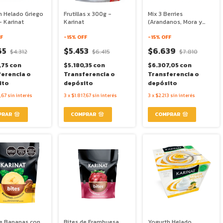
h Helado Griego
Frutillas x 300g -
Mix 3 Berries
- Karinat
Karinat
(Arandanos, Mora y
Frutillas) x 300g -
F
-
15
% OFF
Karinat
-
15
% OFF
65
$5.453
$6.639
$4.312
$6.415
$7.810
,75
con
$5.180,35
con
$6.307,05
con
ferencia o
Transferencia o
Transferencia o
ito
depósito
depósito
,67
sin interés
3
x
$1.817,67
sin interés
3
x
$2.213
sin interés
de Bananas con
Bites de Frambuesa
Yogurth Helado