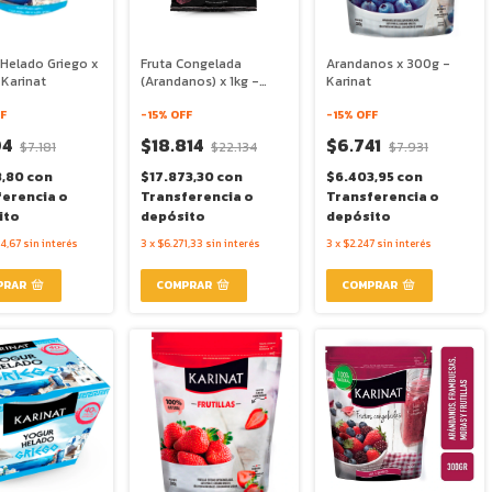
 Helado Griego x
Fruta Congelada
Arandanos x 300g -
 Karinat
(Arandanos) x 1kg -
Karinat
Karinat
F
-
15
% OFF
-
15
% OFF
04
$18.814
$6.741
$7.181
$22.134
$7.931
8,80
con
$17.873,30
con
$6.403,95
con
ferencia o
Transferencia o
Transferencia o
ito
depósito
depósito
4,67
sin interés
3
x
$6.271,33
sin interés
3
x
$2.247
sin interés