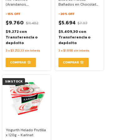
(Arandanos,
Bañados en Chocolate
Frambuesas, Frutillas y
x 120g - Karinat
Moras) x 400g - Karinat
-
15
% OFF
-
20
% OFF
$9.760
$5.694
$11.482
$7.117
$9.272
con
$5.409,30
con
Transferencia o
Transferencia o
depósito
depósito
3
x
$3.253,33
sin interés
3
x
$1.898
sin interés
SIN STOCK
Yogurth Helado Frutilla
x 120g - Karinat