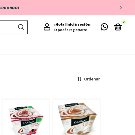
 FERNANDO)
0
¡Hola!
Iniciá sesión
O podés registrarte
Ordenar