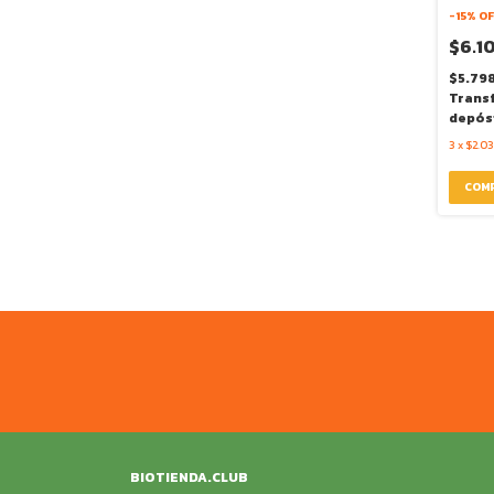
-
15
% OF
$6.1
$5.79
Trans
depós
3
x
$2.03
BIOTIENDA.CLUB