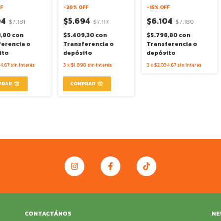
F
-
20
% OFF
-
15
% OFF
04
$5.694
$6.104
$7.181
$7.117
$7.180
8,80
con
$5.409,30
con
$5.798,80
con
ferencia o
Transferencia o
Transferencia o
ito
depósito
depósito
4,67
sin interés
3
x
$1.898
sin interés
3
x
$2.034,67
sin interés
CONTACTÁNOS
NE