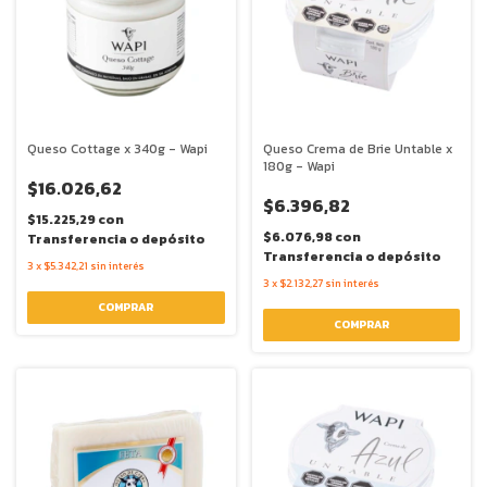
Queso Cottage x 340g - Wapi
Queso Crema de Brie Untable x
180g - Wapi
$16.026,62
$6.396,82
$15.225,29
con
$6.076,98
con
Transferencia o depósito
Transferencia o depósito
3
x
$5.342,21
sin interés
3
x
$2.132,27
sin interés