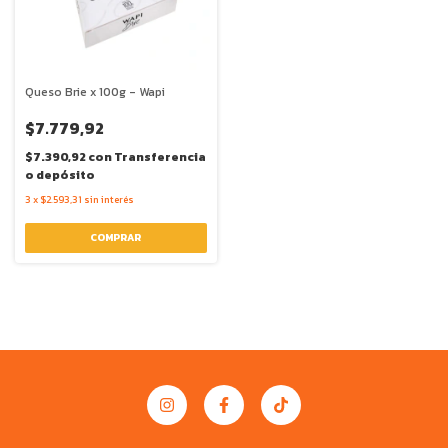
Queso Brie x 100g - Wapi
$7.779,92
$7.390,92
con
Transferencia
o depósito
3
x
$2.593,31
sin interés