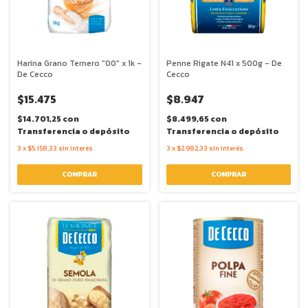
Harina Grano Ternero "00" x 1k -
Penne Rigate N41 x 500g - De
De Cecco
Cecco
$15.475
$8.947
$14.701,25
con
$8.499,65
con
Transferencia o depósito
Transferencia o depósito
3
x
$5.158,33
sin interés
3
x
$2.982,33
sin interés