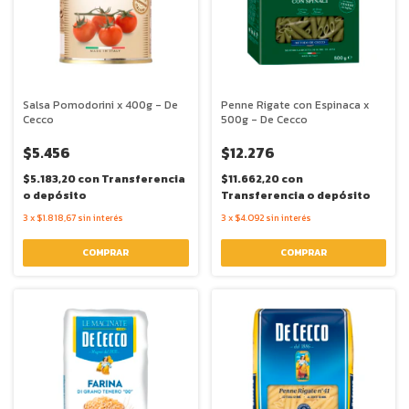
Salsa Pomodorini x 400g - De
Penne Rigate con Espinaca x
Cecco
500g - De Cecco
$5.456
$12.276
$5.183,20
con
Transferencia
$11.662,20
con
o depósito
Transferencia o depósito
3
x
$1.818,67
sin interés
3
x
$4.092
sin interés