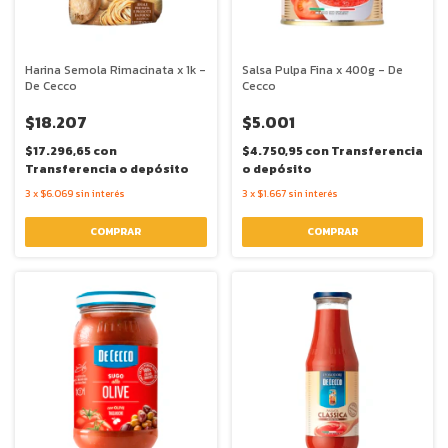
Harina Semola Rimacinata x 1k -
Salsa Pulpa Fina x 400g - De
De Cecco
Cecco
$18.207
$5.001
$17.296,65
con
$4.750,95
con
Transferencia
Transferencia o depósito
o depósito
3
x
$6.069
sin interés
3
x
$1.667
sin interés