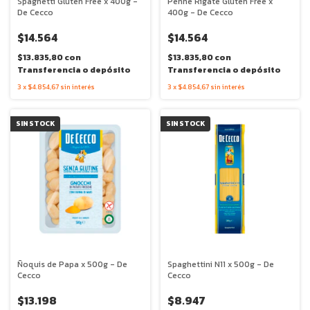
Spaghetti Gluten Free x 400g -
Penne Rigate Gluten Free x
De Cecco
400g - De Cecco
$14.564
$14.564
$13.835,80
con
$13.835,80
con
Transferencia o depósito
Transferencia o depósito
3
x
$4.854,67
sin interés
3
x
$4.854,67
sin interés
SIN STOCK
SIN STOCK
Ñoquis de Papa x 500g - De
Spaghettini N11 x 500g - De
Cecco
Cecco
$13.198
$8.947