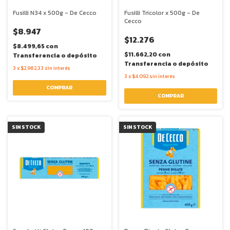
Fusilli N34 x 500g - De Cecco
Fusilli Tricolor x 500g - De
Cecco
$8.947
$12.276
$8.499,65
con
$11.662,20
con
Transferencia o depósito
Transferencia o depósito
3
x
$2.982,33
sin interés
3
x
$4.092
sin interés
SIN STOCK
SIN STOCK