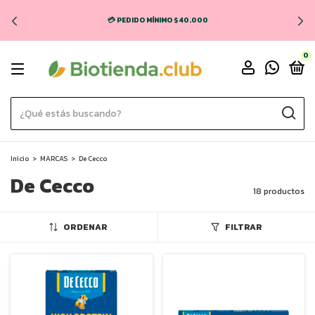
💳 PEDIDO MÍNIMO $40.000
0
Inicio
>
MARCAS
>
De Cecco
De Cecco
18 productos
ORDENAR
FILTRAR