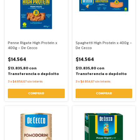
Penne Rigate High Protein x
Spaghetti High Protein x 400g -
400g - De Cecco
De Cecco
$14.564
$14.564
$13.835,80
con
$13.835,80
con
Transferencia o depósito
Transferencia o depósito
3
x
$4.854,67
sin interés
3
x
$4.854,67
sin interés