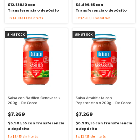
$12.538,10
con
$8.499,65
con
Transferencia o depósito
Transferencia o depósito
3
x
$4.399,33
sin interés
3
x
$2.982,33
sin interés
SIN STOCK
SIN STOCK
Salsa con Basilico Genovese x
Salsa Arrabbiata con
200g - De Cecco
Peperoncino x 200g - De Cecco
$7.269
$7.269
$6.905,55
con
Transferencia
$6.905,55
con
Transferencia
o depósito
o depósito
3
x
$2.423
sin interés
3
x
$2.423
sin interés