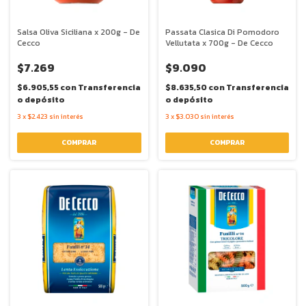
Salsa Oliva Siciliana x 200g - De
Passata Clasica Di Pomodoro
Cecco
Vellutata x 700g - De Cecco
$7.269
$9.090
$6.905,55
con
Transferencia
$8.635,50
con
Transferencia
o depósito
o depósito
3
x
$2.423
sin interés
3
x
$3.030
sin interés