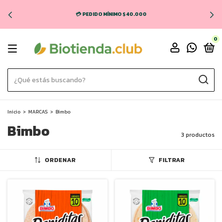
💳 PEDIDO MÍNIMO $40.000
0
Inicio
>
MARCAS
>
Bimbo
Bimbo
3 productos
ORDENAR
FILTRAR