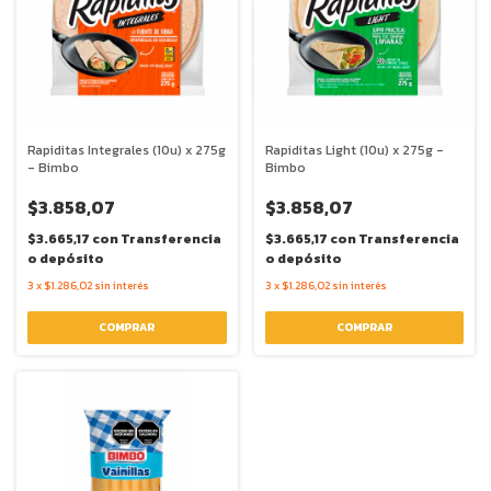
Rapiditas Integrales (10u) x 275g
Rapiditas Light (10u) x 275g -
- Bimbo
Bimbo
$3.858,07
$3.858,07
$3.665,17
con
Transferencia
$3.665,17
con
Transferencia
o depósito
o depósito
3
x
$1.286,02
sin interés
3
x
$1.286,02
sin interés