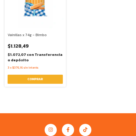
Vainillas x 74g - Bimbo
$1.128,49
$1.072,07
con
Transferencia
o depósito
3
x
$376,16
sin interés