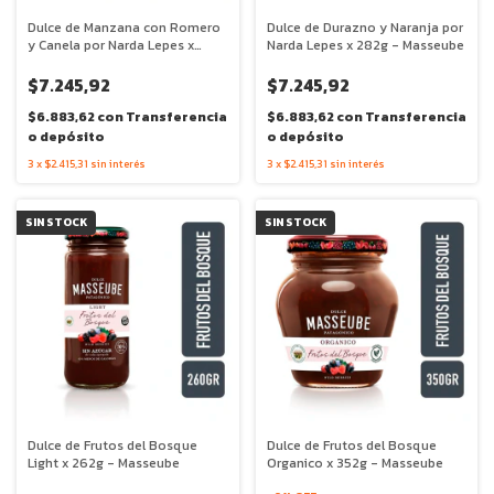
Dulce de Manzana con Romero
Dulce de Durazno y Naranja por
y Canela por Narda Lepes x
Narda Lepes x 282g - Masseube
282g - Masseube
$7.245,92
$7.245,92
$6.883,62
con
Transferencia
$6.883,62
con
Transferencia
o depósito
o depósito
3
x
$2.415,31
sin interés
3
x
$2.415,31
sin interés
SIN STOCK
SIN STOCK
Dulce de Frutos del Bosque
Dulce de Frutos del Bosque
Light x 262g - Masseube
Organico x 352g - Masseube