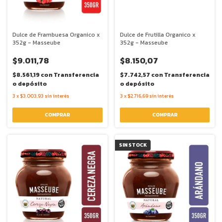
Dulce de Frambuesa Organico x
Dulce de Frutilla Organico x
352g - Masseube
352g - Masseube
$9.011,78
$8.150,07
$8.561,19
con
Transferencia
$7.742,57
con
Transferencia
o depósito
o depósito
3
x
$3.003,93
sin interés
3
x
$2.716,69
sin interés
SIN STOCK