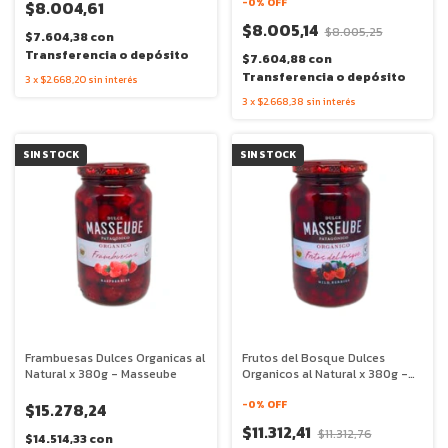
-
0
% OFF
$8.004,61
$8.005,14
$8.005,25
$7.604,38
con
Transferencia o depósito
$7.604,88
con
Transferencia o depósito
3
x
$2.668,20
sin interés
3
x
$2.668,38
sin interés
SIN STOCK
SIN STOCK
Frambuesas Dulces Organicas al
Frutos del Bosque Dulces
Natural x 380g - Masseube
Organicos al Natural x 380g -
Masseube
-
0
% OFF
$15.278,24
$11.312,41
$11.312,76
$14.514,33
con