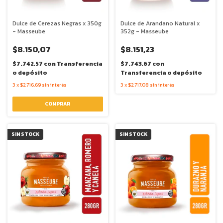
Dulce de Cerezas Negras x 350g
Dulce de Arandano Natural x
- Masseube
352g - Masseube
$8.150,07
$8.151,23
$7.742,57
con
Transferencia
$7.743,67
con
o depósito
Transferencia o depósito
3
x
$2.716,69
sin interés
3
x
$2.717,08
sin interés
SIN STOCK
SIN STOCK