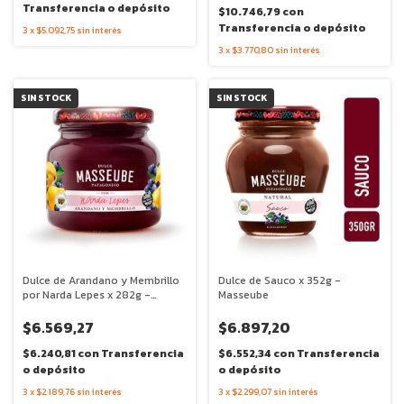
Transferencia o depósito
$10.746,79
con
Transferencia o depósito
3
x
$5.092,75
sin interés
3
x
$3.770,80
sin interés
SIN STOCK
SIN STOCK
Dulce de Arandano y Membrillo
Dulce de Sauco x 352g -
por Narda Lepes x 282g -
Masseube
Masseube
$6.569,27
$6.897,20
$6.240,81
con
Transferencia
$6.552,34
con
Transferencia
o depósito
o depósito
3
x
$2.189,76
sin interés
3
x
$2.299,07
sin interés