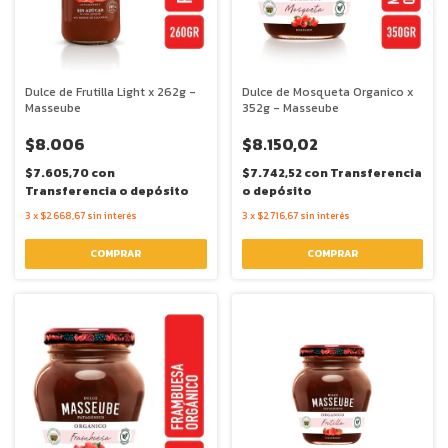
Dulce de Frutilla Light x 262g -
Dulce de Mosqueta Organico x
Masseube
352g - Masseube
$8.006
$8.150,02
$7.605,70
con
$7.742,52
con
Transferencia
Transferencia o depósito
o depósito
3
x
$2.668,67
sin interés
3
x
$2.716,67
sin interés