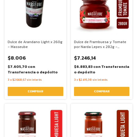
Dulce de Arandano Light x 260g
Dulce de Frambuesa y Tomate
- Masseube
por Narda Lepes x 282g -
Masseube
$8.006
$7.246,14
$7.605,70
con
$6.883,83
con
Transferencia
Transferencia o depósito
o depósito
3
x
$2.668,67
sin interés
3
x
$2.415,38
sin interés