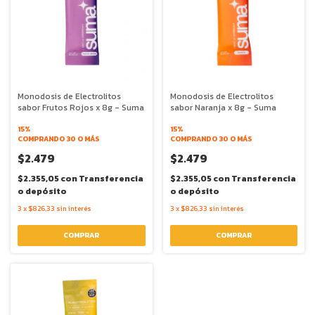
Monodosis de Electrolitos
Monodosis de Electrolitos
sabor Frutos Rojos x 8g - Suma
sabor Naranja x 8g - Suma
15%
15%
COMPRANDO 30 O MÁS
COMPRANDO 30 O MÁS
$2.479
$2.479
$2.355,05
con
Transferencia
$2.355,05
con
Transferencia
o depósito
o depósito
3
x
$826,33
sin interés
3
x
$826,33
sin interés