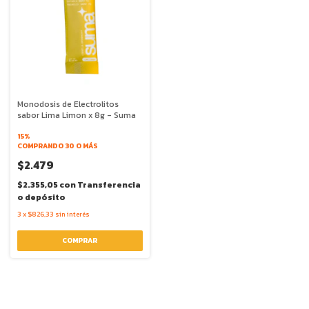
Monodosis de Electrolitos
sabor Lima Limon x 8g - Suma
15%
COMPRANDO 30 O MÁS
$2.479
$2.355,05
con
Transferencia
o depósito
3
x
$826,33
sin interés