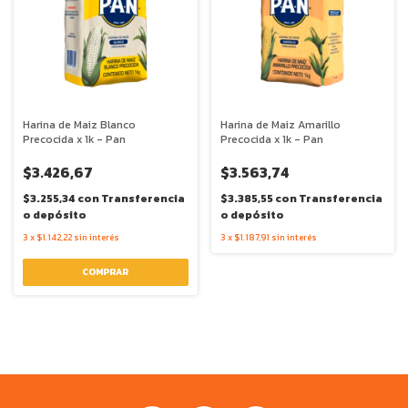
Harina de Maiz Blanco
Harina de Maiz Amarillo
Precocida x 1k - Pan
Precocida x 1k - Pan
$3.426,67
$3.563,74
$3.255,34
con
Transferencia
$3.385,55
con
Transferencia
o depósito
o depósito
3
x
$1.142,22
sin interés
3
x
$1.187,91
sin interés