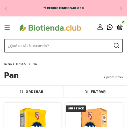
💳 PEDIDO MÍNIMO $40.000
0
Inicio
>
MARCAS
>
Pan
Pan
2 productos
ORDENAR
FILTRAR
SIN STOCK