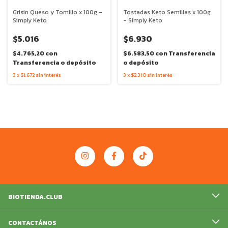
Grisin Queso y Tomillo x 100g -
Tostadas Keto Semillas x 100g
Simply Keto
- Simply Keto
$5.016
$6.930
$4.765,20
con
$6.583,50
con
Transferencia
Transferencia o depósito
o depósito
3
x
$1.672
sin interés
3
x
$2.310
sin interés
BIOTIENDA.CLUB
CONTACTÁNOS