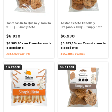
Tostadas Keto Queso y Tomillo
Tostadas Keto Cebolla y
x 100g - Simply Keto
Oregano x 100g - Simply Keto
$6.930
$6.930
$6.583,50
con
Transferencia
$6.583,50
con
Transferencia
o depósito
o depósito
3
x
$2.310
sin interés
3
x
$2.310
sin interés
SIN STOCK
SIN STOCK