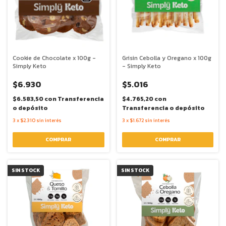
Cookie de Chocolate x 100g -
Grisin Cebolla y Oregano x 100g
Simply Keto
- Simply Keto
$6.930
$5.016
$6.583,50
con
Transferencia
$4.765,20
con
o depósito
Transferencia o depósito
3
x
$2.310
sin interés
3
x
$1.672
sin interés
SIN STOCK
SIN STOCK