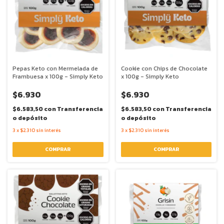
Pepas Keto con Mermelada de
Cookie con Chips de Chocolate
Frambuesa x 100g - Simply Keto
x 100g - Simply Keto
$6.930
$6.930
$6.583,50
con
Transferencia
$6.583,50
con
Transferencia
o depósito
o depósito
3
x
$2.310
sin interés
3
x
$2.310
sin interés