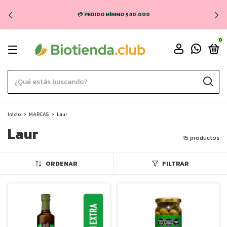
💳 PEDIDO MÍNIMO $40.000
0
Inicio
>
MARCAS
>
Laur
Laur
15 productos
ORDENAR
FILTRAR