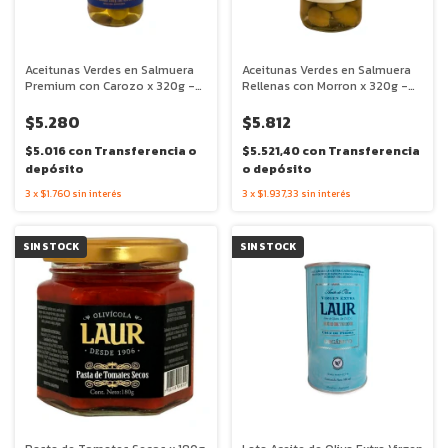
Aceitunas Verdes en Salmuera
Aceitunas Verdes en Salmuera
Premium con Carozo x 320g -
Rellenas con Morron x 320g -
Laur
Laur
$5.280
$5.812
$5.016
con
Transferencia o
$5.521,40
con
Transferencia
depósito
o depósito
3
x
$1.760
sin interés
3
x
$1.937,33
sin interés
SIN STOCK
SIN STOCK