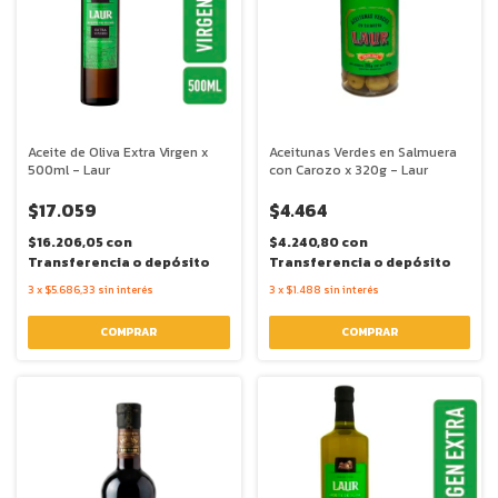
Aceite de Oliva Extra Virgen x
Aceitunas Verdes en Salmuera
500ml - Laur
con Carozo x 320g - Laur
$17.059
$4.464
$16.206,05
con
$4.240,80
con
Transferencia o depósito
Transferencia o depósito
3
x
$5.686,33
sin interés
3
x
$1.488
sin interés