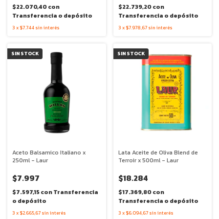
$22.070,40
con
$22.739,20
con
Transferencia o depósito
Transferencia o depósito
3
x
$7.744
sin interés
3
x
$7.978,67
sin interés
SIN STOCK
SIN STOCK
Aceto Balsamico Italiano x
Lata Aceite de Oliva Blend de
250ml - Laur
Terroir x 500ml - Laur
$7.997
$18.284
$7.597,15
con
Transferencia
$17.369,80
con
o depósito
Transferencia o depósito
3
x
$2.665,67
sin interés
3
x
$6.094,67
sin interés