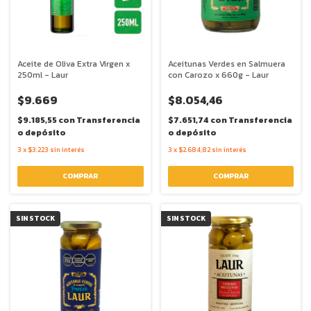
Aceite de Oliva Extra Virgen x
Aceitunas Verdes en Salmuera
250ml - Laur
con Carozo x 660g - Laur
$9.669
$8.054,46
$9.185,55
con
Transferencia
$7.651,74
con
Transferencia
o depósito
o depósito
3
x
$3.223
sin interés
3
x
$2.684,82
sin interés
SIN STOCK
SIN STOCK