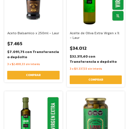
Aceto Balsamico x 250ml - Laur
Aceite de Oliva Extra Virgen x 1l
- Laur
$7.465
$34.012
$7.091,75
con
Transferencia
$32.311,40
con
o depósito
Transferencia o depósito
3
x
$2.488,33
sin interés
3
x
$11.337,33
sin interés