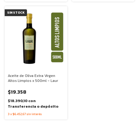
SIN STOCK
Aceite de Oliva Extra Virgen
Altos Limpios x 500ml - Laur
$19.358
$18.390,10
con
Transferencia o depósito
3
x
$6.452,67
sin interés