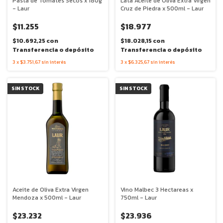
Pasta de Tomates Secos x 180g
Lata Aceite de Oliva Extra Virgen
- Laur
Cruz de Piedra x 500ml - Laur
$11.255
$18.977
$10.692,25
con
$18.028,15
con
Transferencia o depósito
Transferencia o depósito
3
x
$3.751,67
sin interés
3
x
$6.325,67
sin interés
SIN STOCK
SIN STOCK
Aceite de Oliva Extra Virgen
Vino Malbec 3 Hectareas x
Mendoza x 500ml - Laur
750ml - Laur
$23.232
$23.936