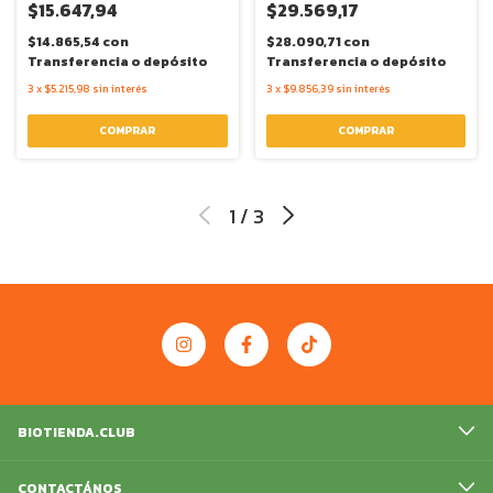
$15.647,94
$29.569,17
$14.865,54
con
$28.090,71
con
Transferencia o depósito
Transferencia o depósito
3
x
$5.215,98
sin interés
3
x
$9.856,39
sin interés
1
/
3
BIOTIENDA.CLUB
CONTACTÁNOS