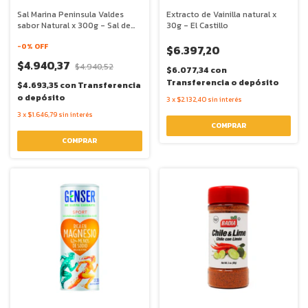
Sal Marina Peninsula Valdes
Extracto de Vainilla natural x
sabor Natural x 300g - Sal de
30g - El Castillo
Aqui
-
0
% OFF
$6.397,20
$4.940,37
$4.940,52
$6.077,34
con
Transferencia o depósito
$4.693,35
con
Transferencia
o depósito
3
x
$2.132,40
sin interés
3
x
$1.646,79
sin interés