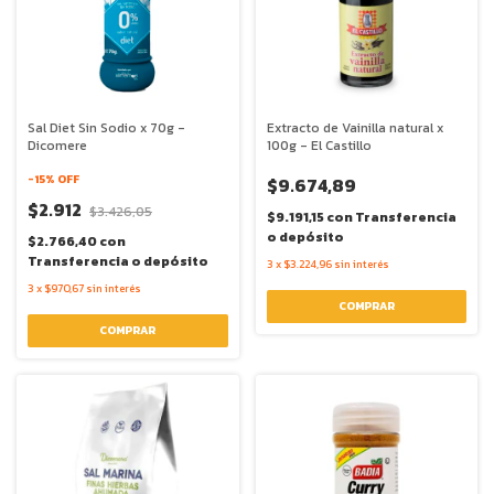
Sal Diet Sin Sodio x 70g -
Extracto de Vainilla natural x
Dicomere
100g - El Castillo
-
15
% OFF
$9.674,89
$2.912
$3.426,05
$9.191,15
con
Transferencia
o depósito
$2.766,40
con
Transferencia o depósito
3
x
$3.224,96
sin interés
3
x
$970,67
sin interés