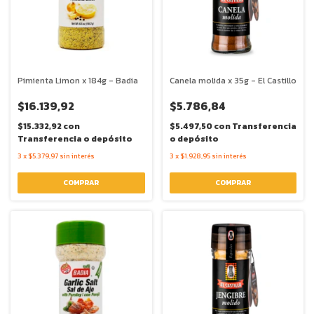
Pimienta Limon x 184g - Badia
Canela molida x 35g - El Castillo
$16.139,92
$5.786,84
$15.332,92
con
$5.497,50
con
Transferencia
Transferencia o depósito
o depósito
3
x
$5.379,97
sin interés
3
x
$1.928,95
sin interés