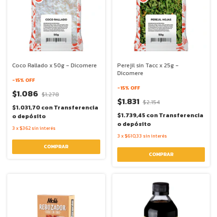
Coco Rallado x 50g - Dicomere
Perejil sin Tacc x 25g -
Dicomere
-
15
% OFF
-
15
% OFF
$1.086
$1.278
$1.831
$2.154
$1.031,70
con
Transferencia
$1.739,45
con
Transferencia
o depósito
o depósito
3
x
$362
sin interés
3
x
$610,33
sin interés