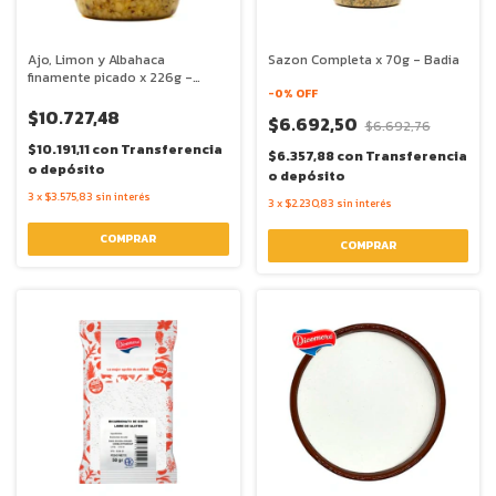
Ajo, Limon y Albahaca
Sazon Completa x 70g - Badia
finamente picado x 226g -
Badia
-
0
% OFF
$10.727,48
$6.692,50
$6.692,76
$10.191,11
con
Transferencia
$6.357,88
con
Transferencia
o depósito
o depósito
3
x
$3.575,83
sin interés
3
x
$2.230,83
sin interés