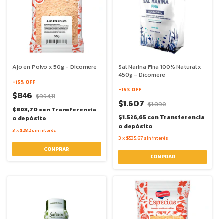
Ajo en Polvo x 50g - Dicomere
Sal Marina Fina 100% Natural x
450g - Dicomere
-
15
% OFF
-
15
% OFF
$846
$994,11
$1.607
$1.890
$803,70
con
Transferencia
$1.526,65
con
Transferencia
o depósito
o depósito
3
x
$282
sin interés
3
x
$535,67
sin interés