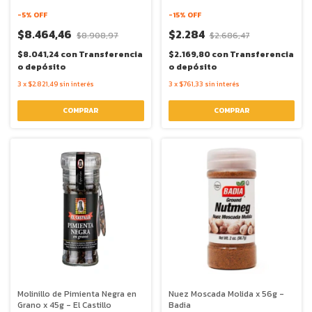
-
5
% OFF
-
15
% OFF
$8.464,46
$2.284
$8.908,97
$2.686,47
$8.041,24
con
Transferencia
$2.169,80
con
Transferencia
o depósito
o depósito
3
x
$2.821,49
sin interés
3
x
$761,33
sin interés
Molinillo de Pimienta Negra en
Nuez Moscada Molida x 56g -
Grano x 45g - El Castillo
Badia