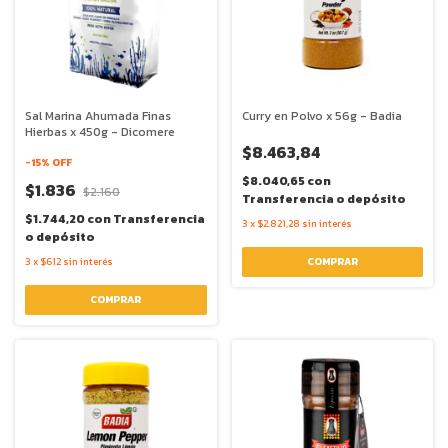
Sal Marina Ahumada Finas
Curry en Polvo x 56g - Badia
Hierbas x 450g - Dicomere
$8.463,84
-
15
% OFF
$8.040,65
con
$1.836
$2.160
Transferencia o depósito
$1.744,20
con
Transferencia
3
x
$2.821,28
sin interés
o depósito
3
x
$612
sin interés