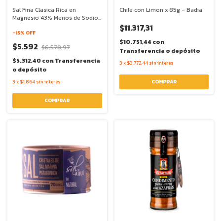
Sal Fina Clasica Rica en
Chile con Limon x 85g - Badia
Magnesio 43% Menos de Sodio
x 300g - Genser
$11.317,31
-
15
% OFF
$10.751,44
con
$5.592
$6.578,97
Transferencia o depósito
$5.312,40
con
Transferencia
3
x
$3.772,44
sin interés
o depósito
3
x
$1.864
sin interés