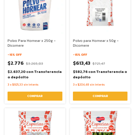
Polvo Para Hornear x 250g -
Polvo para Hornear x 50g -
Dicomere
Dicomere
-
15
% OFF
-
15
% OFF
$2.776
$613,43
$3.265,83
$721,47
$2.637,20
con
Transferencia
$582,76
con
Transferencia o
o depósito
depósito
3
x
$925,33
sin interés
3
x
$204,48
sin interés