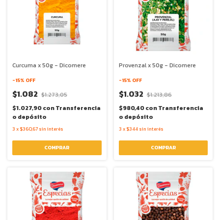
Curcuma x 50g - Dicomere
Provenzal x 50g - Dicomere
-
15
% OFF
-
15
% OFF
$1.082
$1.032
$1.273,05
$1.213,86
$1.027,90
con
Transferencia
$980,40
con
Transferencia
o depósito
o depósito
3
x
$360,67
sin interés
3
x
$344
sin interés