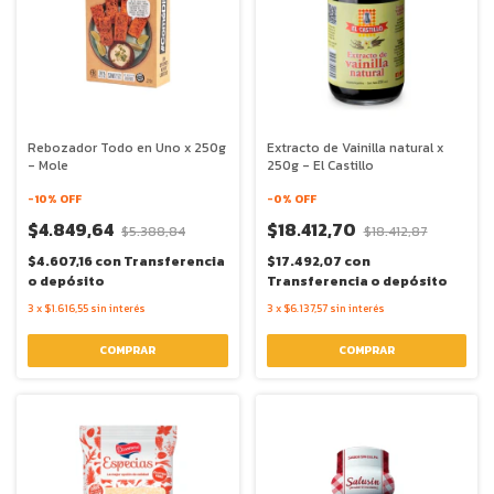
Rebozador Todo en Uno x 250g
Extracto de Vainilla natural x
- Mole
250g - El Castillo
-
10
% OFF
-
0
% OFF
$4.849,64
$18.412,70
$5.388,84
$18.412,87
$4.607,16
con
Transferencia
$17.492,07
con
o depósito
Transferencia o depósito
3
x
$1.616,55
sin interés
3
x
$6.137,57
sin interés