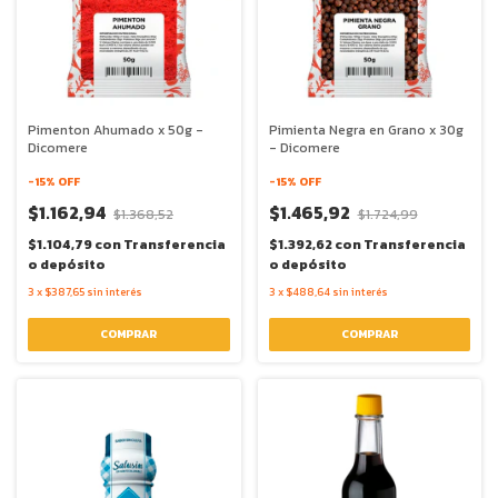
Pimenton Ahumado x 50g -
Pimienta Negra en Grano x 30g
Dicomere
- Dicomere
-
15
% OFF
-
15
% OFF
$1.162,94
$1.465,92
$1.368,52
$1.724,99
$1.104,79
con
Transferencia
$1.392,62
con
Transferencia
o depósito
o depósito
3
x
$387,65
sin interés
3
x
$488,64
sin interés