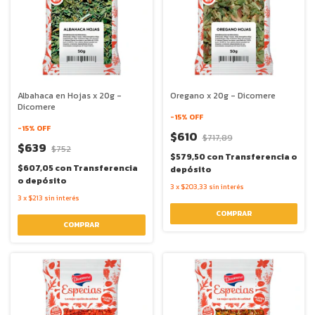
Albahaca en Hojas x 20g -
Oregano x 20g - Dicomere
Dicomere
-
15
% OFF
-
15
% OFF
$610
$717,89
$639
$752
$579,50
con
Transferencia o
$607,05
con
Transferencia
depósito
o depósito
3
x
$203,33
sin interés
3
x
$213
sin interés