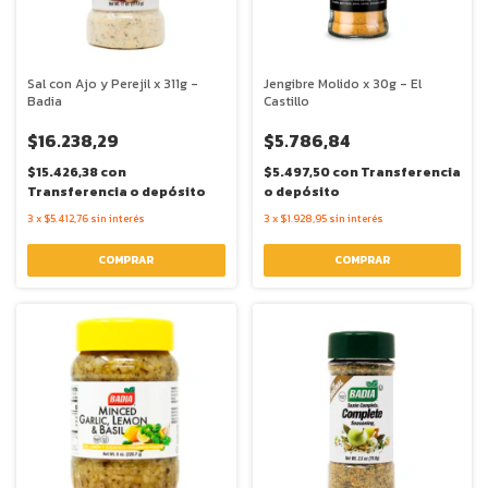
Sal con Ajo y Perejil x 311g -
Jengibre Molido x 30g - El
Badia
Castillo
$16.238,29
$5.786,84
$15.426,38
con
$5.497,50
con
Transferencia
Transferencia o depósito
o depósito
3
x
$5.412,76
sin interés
3
x
$1.928,95
sin interés