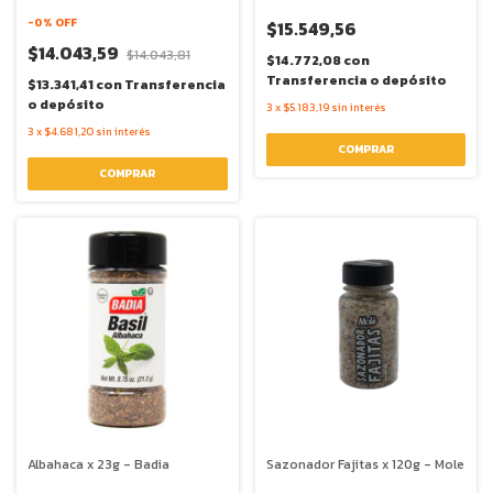
-
0
% OFF
$15.549,56
$14.043,59
$14.043,81
$14.772,08
con
Transferencia o depósito
$13.341,41
con
Transferencia
o depósito
3
x
$5.183,19
sin interés
3
x
$4.681,20
sin interés
Albahaca x 23g - Badia
Sazonador Fajitas x 120g - Mole