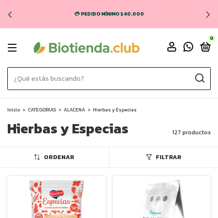
🚚 ENVÍO GRATIS EN CABA Y GBA (COMPRAS + $70.000) 💸
0
Inicio
>
CATEGORIAS
>
ALACENA
>
Hierbas y Especias
Hierbas y Especias
127 productos
ORDENAR
FILTRAR