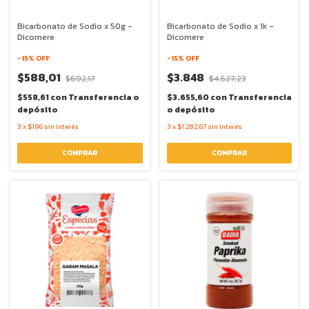
Bicarbonato de Sodio x 50g -
Bicarbonato de Sodio x 1k -
Dicomere
Dicomere
-
15
% OFF
-
15
% OFF
$588,01
$3.848
$692,17
$4.527,23
$558,61
con
Transferencia o
$3.655,60
con
Transferencia
depósito
o depósito
3
x
$196
sin interés
3
x
$1.282,67
sin interés