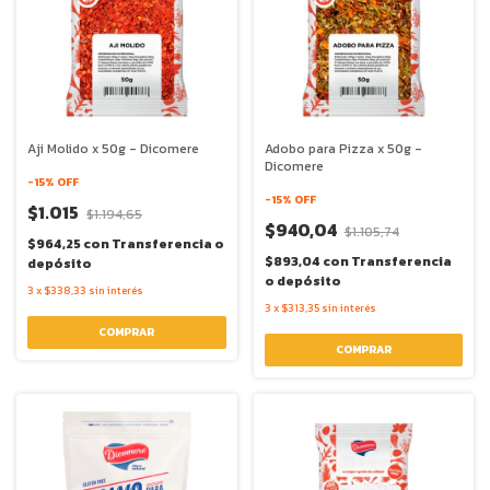
Aji Molido x 50g - Dicomere
Adobo para Pizza x 50g -
Dicomere
-
15
% OFF
-
15
% OFF
$1.015
$1.194,65
$940,04
$1.105,74
$964,25
con
Transferencia o
$893,04
con
Transferencia
depósito
o depósito
3
x
$338,33
sin interés
3
x
$313,35
sin interés