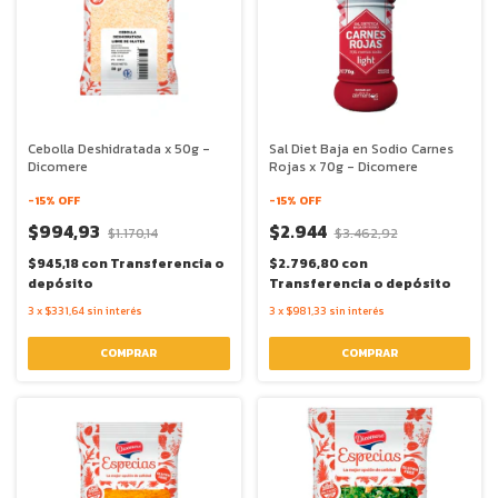
Cebolla Deshidratada x 50g -
Sal Diet Baja en Sodio Carnes
Dicomere
Rojas x 70g - Dicomere
-
15
% OFF
-
15
% OFF
$994,93
$2.944
$1.170,14
$3.462,92
$945,18
con
Transferencia o
$2.796,80
con
depósito
Transferencia o depósito
3
x
$331,64
sin interés
3
x
$981,33
sin interés