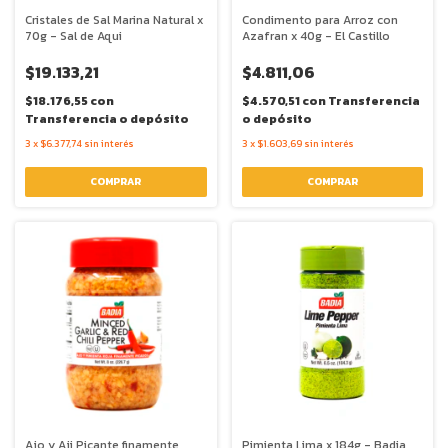
Cristales de Sal Marina Natural x
Condimento para Arroz con
70g - Sal de Aqui
Azafran x 40g - El Castillo
$19.133,21
$4.811,06
$18.176,55
con
$4.570,51
con
Transferencia
Transferencia o depósito
o depósito
3
x
$6.377,74
sin interés
3
x
$1.603,69
sin interés
Ajo y Aji Picante finamente
Pimienta Lima x 184g - Badia