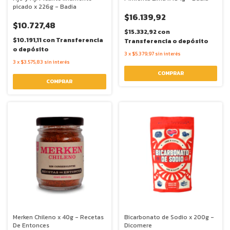
picado x 226g - Badia
$16.139,92
$10.727,48
$15.332,92
con
$10.191,11
con
Transferencia
Transferencia o depósito
o depósito
3
x
$5.379,97
sin interés
3
x
$3.575,83
sin interés
Merken Chileno x 40g - Recetas
Bicarbonato de Sodio x 200g -
De Entonces
Dicomere