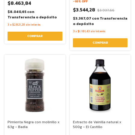
-
10
% OFF
$8.463,84
$3.544,28
$3.937,66
$8.040,65
con
Transferencia o depósito
$3.367,07
con
Transferencia
o depósito
3
x
$2.821,28
sin interés
3
x
$1.181,43
sin interés
Pimienta Negra con molinillo x
Extracto de Vainilla natural x
63g - Badia
500g - El Castillo