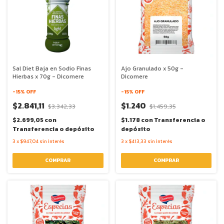
Sal Diet Baja en Sodio Finas
Ajo Granulado x 50g -
Hierbas x 70g - Dicomere
Dicomere
-
15
% OFF
-
15
% OFF
$2.841,11
$1.240
$3.342,33
$1.459,35
$2.699,05
con
$1.178
con
Transferencia o
Transferencia o depósito
depósito
3
x
$947,04
sin interés
3
x
$413,33
sin interés