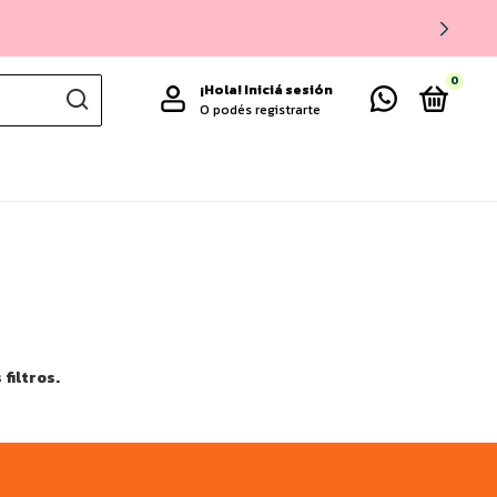
0
¡Hola!
Iniciá sesión
O podés registrarte
filtros.