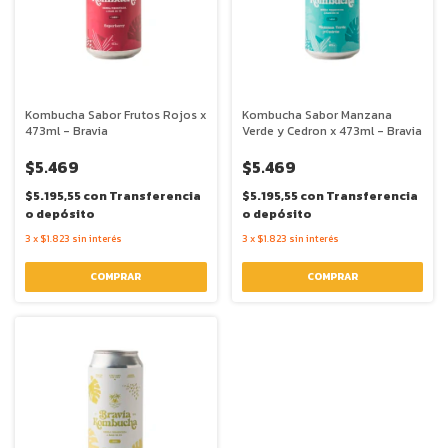
Kombucha Sabor Frutos Rojos x
Kombucha Sabor Manzana
473ml - Bravia
Verde y Cedron x 473ml - Bravia
$5.469
$5.469
$5.195,55
con
Transferencia
$5.195,55
con
Transferencia
o depósito
o depósito
3
x
$1.823
sin interés
3
x
$1.823
sin interés