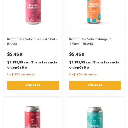
Kombucha Sabor Uva x 473ml -
Kombucha Sabor Mango x
Bravia
473ml - Bravia
$5.469
$5.469
$5.195,55
con
Transferencia
$5.195,55
con
Transferencia
o depósito
o depósito
3
x
$1.823
sin interés
3
x
$1.823
sin interés