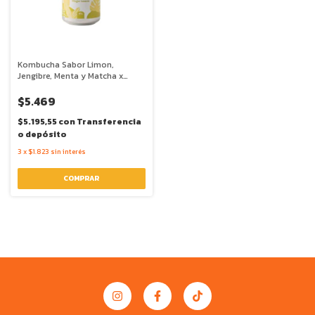
Kombucha Sabor Limon,
Jengibre, Menta y Matcha x
473ml - Bravia
$5.469
$5.195,55
con
Transferencia
o depósito
3
x
$1.823
sin interés