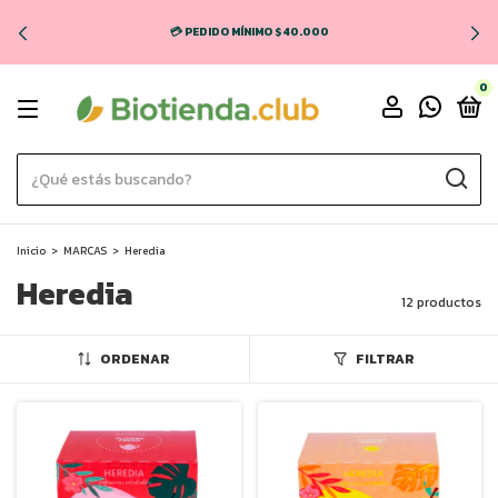
💳 PEDIDO MÍNIMO $40.000
0
Inicio
>
MARCAS
>
Heredia
Heredia
12 productos
ORDENAR
FILTRAR