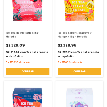
Ice Tea de Hibiscus x 15g -
Ice Tea sabor Maracuya y
Heredia
Mango x 15g - Heredia
$2.329,09
$2.328,96
$2.212,64
con
Transferencia
$2.212,51
con
Transferencia
o depósito
o depósito
3
x
$776,36
sin interés
3
x
$776,32
sin interés