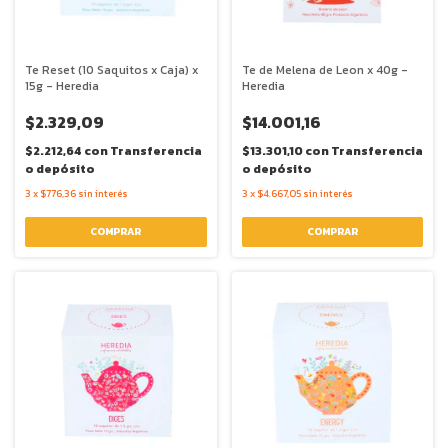
Te Reset (10 Saquitos x Caja) x
Te de Melena de Leon x 40g -
15g - Heredia
Heredia
$2.329,09
$14.001,16
$2.212,64
con
Transferencia
$13.301,10
con
Transferencia
o depósito
o depósito
3
x
$776,36
sin interés
3
x
$4.667,05
sin interés