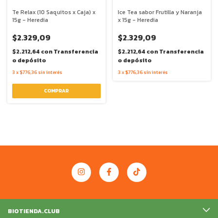
Te Relax (10 Saquitos x Caja) x
Ice Tea sabor Frutilla y Naranja
15g - Heredia
x 15g - Heredia
$2.329,09
$2.329,09
$2.212,64
con
Transferencia
$2.212,64
con
Transferencia
o depósito
o depósito
3
x
$776,36
sin interés
3
x
$776,36
sin interés
BIOTIENDA.CLUB