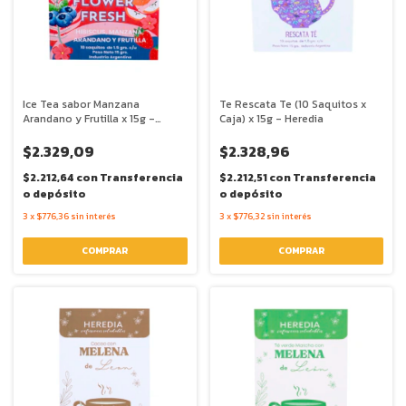
Ice Tea sabor Manzana
Te Rescata Te (10 Saquitos x
Arandano y Frutilla x 15g -
Caja) x 15g - Heredia
Heredia
$2.329,09
$2.328,96
$2.212,64
con
Transferencia
$2.212,51
con
Transferencia
o depósito
o depósito
3
x
$776,36
sin interés
3
x
$776,32
sin interés