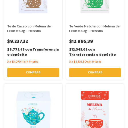
Te de Cacao con Melena de
Te Verde Matcha con Melena de
Leon x 40g - Heredia
Leon x 40g - Heredia
$9.237,32
$12.995,39
$8.775,45
con
Transferencia
$12.345,62
con
o depósito
Transferencia o depósito
3
x
$3.079,11
sin interés
3
x
$4.331,80
sin interés