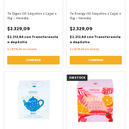
Te Diges (10 Saquitos x Caja) x
Te Energy (10 Saquitos x Caja) x
15g - Heredia
15g - Heredia
$2.329,09
$2.329,09
$2.212,64
con
Transferencia
$2.212,64
con
Transferencia
o depósito
o depósito
3
x
$776,36
sin interés
3
x
$776,36
sin interés
SIN STOCK