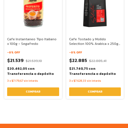
Cafe Instantaneo Tipo Italiano
Cafe Tostado y Molido
x 100g - Segafredo
Selection 100% Arabica x 250g
- Segafredo
-
0
% OFF
-
0
% OFF
$21.539
$22.885
$21.539,10
$22.885,41
$20.462,05
con
$21.740,75
con
Transferencia o depósito
Transferencia o depósito
3
x
$7.179,67
sin interés
3
x
$7.628,33
sin interés