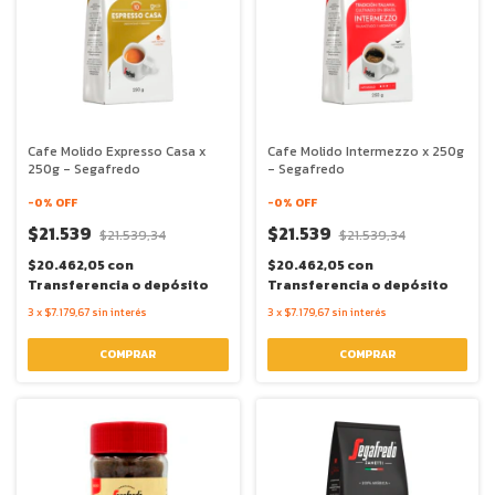
Cafe Molido Expresso Casa x
Cafe Molido Intermezzo x 250g
250g - Segafredo
- Segafredo
-
0
% OFF
-
0
% OFF
$21.539
$21.539
$21.539,34
$21.539,34
$20.462,05
con
$20.462,05
con
Transferencia o depósito
Transferencia o depósito
3
x
$7.179,67
sin interés
3
x
$7.179,67
sin interés