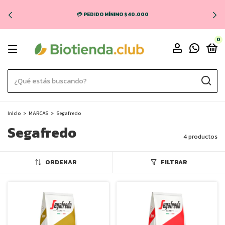
💳 PEDIDO MÍNIMO $40.000
0
Inicio
>
MARCAS
>
Segafredo
Segafredo
4 productos
ORDENAR
FILTRAR