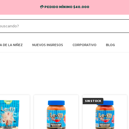
💳 PEDIDO MÍNIMO $40.000
 DE LA NIÑEZ
NUEVOS INGRESOS
CORPORATIVO
BLOG
SIN STOCK