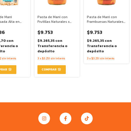
de Mani
Pasta de Mani con
Pasta de Mani con
sada Alta en
Frutillas Naturales x
Frambuesas Naturales x
as x 300g - Le
360g - Le Fit
360g - Le Fit
86
$9.753
$9.753
1,70
con
$9.265,35
con
$9.265,35
con
ferencia o
Transferencia o
Transferencia o
ito
depósito
depósito
2
sin interés
3
x
$3.251
sin interés
3
x
$3.251
sin interés