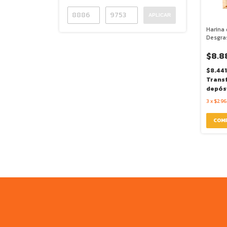
APLICAR
Harina 
Desgra
Protein
Fit
$8.8
$8.44
Trans
depós
3
x
$2.96