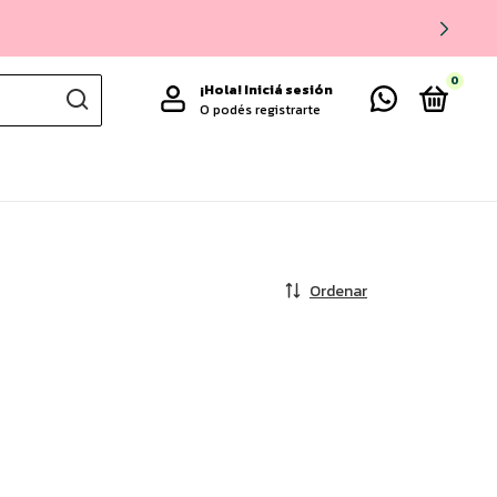
0
¡Hola!
Iniciá sesión
O podés registrarte
Ordenar