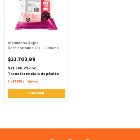
Arandanos Rojos
Deshidratados x 1k - Cumana
$22.703,99
$21.568,79
con
Transferencia o depósito
3
x
$7.568
sin interés