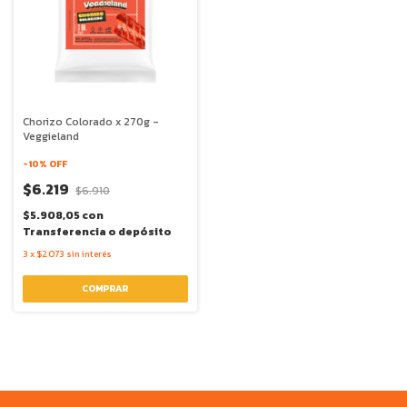
Chorizo Colorado x 270g -
Veggieland
-
10
% OFF
$6.219
$6.910
$5.908,05
con
Transferencia o depósito
3
x
$2.073
sin interés