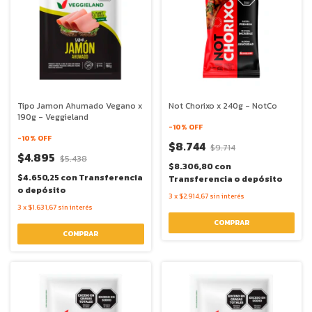
Tipo Jamon Ahumado Vegano x
Not Chorixo x 240g - NotCo
190g - Veggieland
-
10
% OFF
-
10
% OFF
$8.744
$9.714
$4.895
$5.438
$8.306,80
con
$4.650,25
con
Transferencia
Transferencia o depósito
o depósito
3
x
$2.914,67
sin interés
3
x
$1.631,67
sin interés