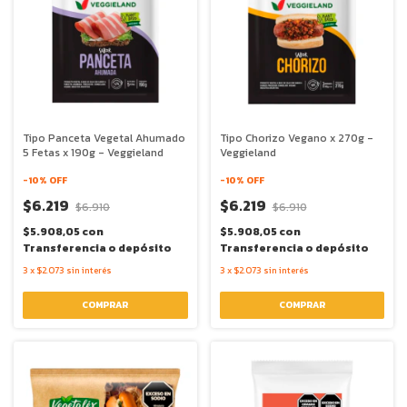
Tipo Panceta Vegetal Ahumado
Tipo Chorizo Vegano x 270g -
5 Fetas x 190g - Veggieland
Veggieland
-
10
% OFF
-
10
% OFF
$6.219
$6.219
$6.910
$6.910
$5.908,05
con
$5.908,05
con
Transferencia o depósito
Transferencia o depósito
3
x
$2.073
sin interés
3
x
$2.073
sin interés