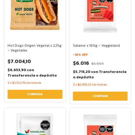
Hot Dogs Origen Vegetal x 225g
Salame x 160g - Veggieland
- Vegetalex
-
10
% OFF
$7.004,10
$6.016
$6.684
$6.653,90
con
$5.715,20
con
Transferencia
Transferencia o depósito
o depósito
3
x
$2.334,70
sin interés
3
x
$2.005,33
sin interés