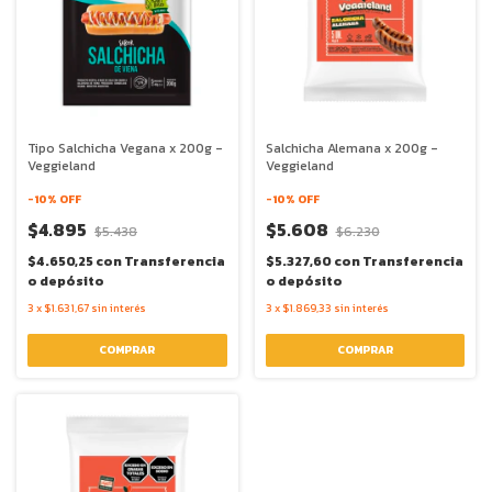
Tipo Salchicha Vegana x 200g -
Salchicha Alemana x 200g -
Veggieland
Veggieland
-
10
% OFF
-
10
% OFF
$4.895
$5.608
$5.438
$6.230
$4.650,25
con
Transferencia
$5.327,60
con
Transferencia
o depósito
o depósito
3
x
$1.631,67
sin interés
3
x
$1.869,33
sin interés