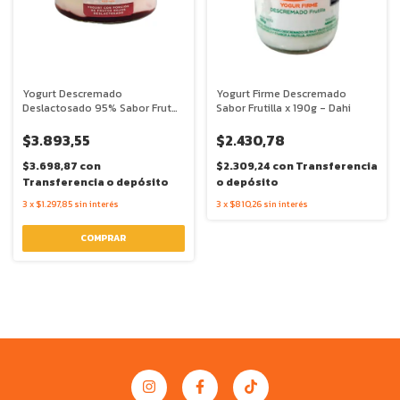
Yogurt Descremado
Yogurt Firme Descremado
Deslactosado 95% Sabor Frutos
Sabor Frutilla x 190g - Dahi
del Bosque x 160g - Beaudroit
$3.893,55
$2.430,78
$3.698,87
con
$2.309,24
con
Transferencia
Transferencia o depósito
o depósito
3
x
$1.297,85
sin interés
3
x
$810,26
sin interés