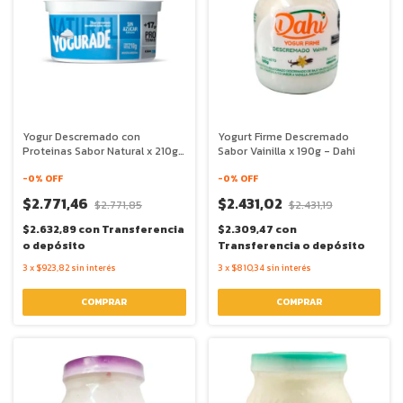
Yogur Descremado con
Yogurt Firme Descremado
Proteinas Sabor Natural x 210g
Sabor Vainilla x 190g - Dahi
- Yogurade
-
0
% OFF
-
0
% OFF
$2.771,46
$2.431,02
$2.771,85
$2.431,19
$2.632,89
con
Transferencia
$2.309,47
con
o depósito
Transferencia o depósito
3
x
$923,82
sin interés
3
x
$810,34
sin interés