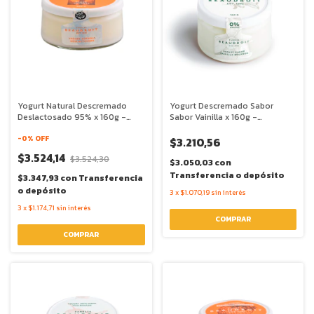
Yogurt Natural Descremado
Yogurt Descremado Sabor
Deslactosado 95% x 160g -
Sabor Vainilla x 160g -
Beaudroit
Beaudroit
-
0
% OFF
$3.210,56
$3.524,14
$3.524,30
$3.050,03
con
Transferencia o depósito
$3.347,93
con
Transferencia
o depósito
3
x
$1.070,19
sin interés
3
x
$1.174,71
sin interés