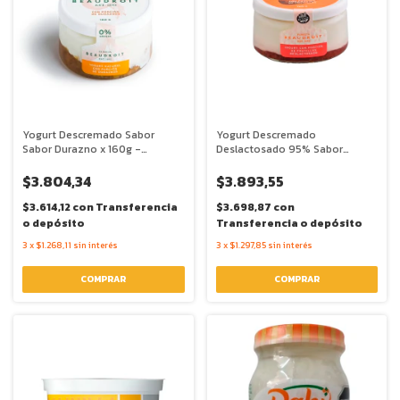
Yogurt Descremado Sabor
Yogurt Descremado
Sabor Durazno x 160g -
Deslactosado 95% Sabor
Beaudroit
Frutilla x 160g - Beaudroit
$3.804,34
$3.893,55
$3.614,12
con
Transferencia
$3.698,87
con
o depósito
Transferencia o depósito
3
x
$1.268,11
sin interés
3
x
$1.297,85
sin interés