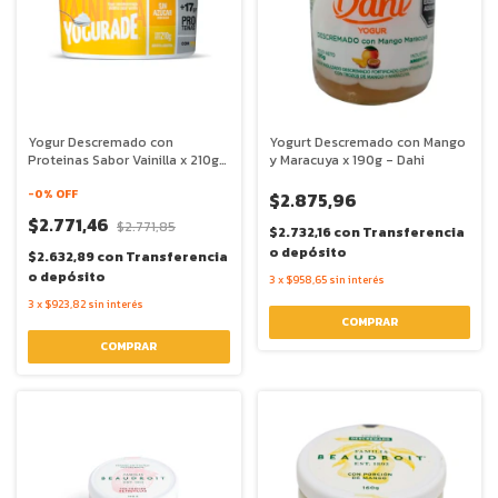
Yogur Descremado con
Yogurt Descremado con Mango
Proteinas Sabor Vainilla x 210g
y Maracuya x 190g - Dahi
- Yogurade
-
0
% OFF
$2.875,96
$2.771,46
$2.771,85
$2.732,16
con
Transferencia
o depósito
$2.632,89
con
Transferencia
o depósito
3
x
$958,65
sin interés
3
x
$923,82
sin interés