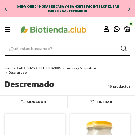
🛵 ENVÍO EN 24 HORAS EN CABA Y GBA NORTE (VICENTE LOPEZ, SAN
ISIDRO Y SAN FERNANDO)
0
Inicio
>
CATEGORIAS
>
REFRIGERADOS
>
Lácteos y Alternativas
>
Descremado
Descremado
16 productos
ORDENAR
FILTRAR