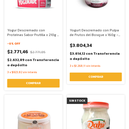
Yogur Descremado con
Yogurt Descremado con Pulpa
Proteinas Sabor Frutilla x 210g -
de Frutos del Bosque x 160g -
Yogurade
Beaudroit
-
0
% OFF
$3.804,34
$2.771,46
$2.771,85
$3.614,12
con
Transferencia
o depósito
$2.632,89
con
Transferencia
o depósito
3
x
$1.268,11
sin interés
3
x
$923,82
sin interés
SIN STOCK