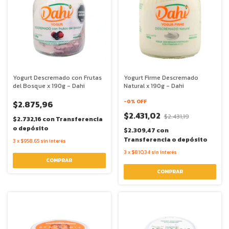
Yogurt Descremado con Frutas
Yogurt Firme Descremado
del Bosque x 190g - Dahi
Natural x 190g - Dahi
-
0
% OFF
$2.875,96
$2.431,02
$2.431,19
$2.732,16
con
Transferencia
o depósito
$2.309,47
con
Transferencia o depósito
3
x
$958,65
sin interés
3
x
$810,34
sin interés