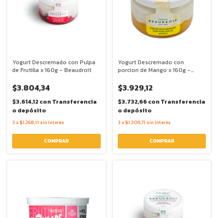
Yogurt Descremado con Pulpa
Yogurt Descremado con
de Frutilla x 160g - Beaudroit
porcion de Mango x 160g -
Beaudroit
$3.804,34
$3.929,12
$3.614,12
con
Transferencia
$3.732,66
con
Transferencia
o depósito
o depósito
3
x
$1.268,11
sin interés
3
x
$1.309,71
sin interés