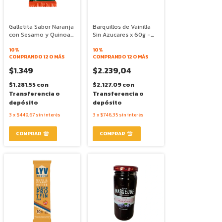
Galletita Sabor Naranja
Barquillos de Vainilla
con Sesamo y Quinoa
Sin Azucares x 60g -
Sin Azucar x 44g -
Gullon
Happy Foods
10%
10%
COMPRANDO 12 O MÁS
COMPRANDO 12 O MÁS
$1.349
$2.239,04
$1.281,55
con
$2.127,09
con
Transferencia o
Transferencia o
depósito
depósito
3
x
$449,67
sin interés
3
x
$746,35
sin interés