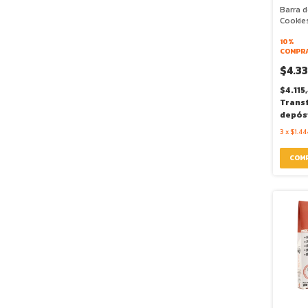
Barra d
Cookie
45g - 
10%
COMPRA
$4.3
$4.115
Trans
depós
3
x
$1.44