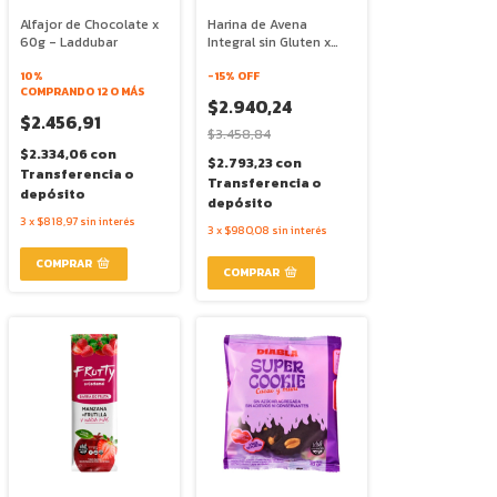
Alfajor de Chocolate x
Harina de Avena
60g - Laddubar
Integral sin Gluten x
350g - Dicomere
10%
-
15
% OFF
COMPRANDO 12 O MÁS
$2.940,24
$2.456,91
$3.458,84
$2.334,06
con
$2.793,23
con
Transferencia o
Transferencia o
depósito
depósito
3
x
$818,97
sin interés
3
x
$980,08
sin interés