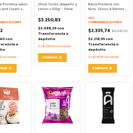
e Proteina sabor
Shiva Tostis Jalapeño y
Barra Proteica con
s and Cream x
Limon x 100g - Shiva
Nuts, Choco & Berries x
Integralmedica
43g - Lyv Snacks
10%
$3.250,83
NDO 12 O MÁS
COMPRANDO 12 O MÁS
$3.088,29
con
32
$2.335,74
$2.335,91
Transferencia o
,40
con
depósito
$2.218,95
con
ferencia o
Transferencia o
3
x
$1.083,61
sin interés
ito
depósito
4
sin interés
3
x
$778,58
sin interés