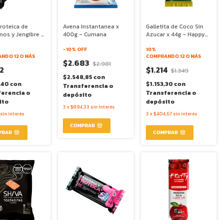
roteica de
Avena Instantanea x
Galletita de Coco Sin
nos y Jengibre x
400g - Cumana
Azucar x 44g - Happy
arra Brava
Foods
-
10
% OFF
10%
NDO 12 O MÁS
COMPRANDO 12 O MÁS
$2.683
$2.981
2
$1.214
$1.349
$2.548,85
con
,40
con
$1.153,30
con
Transferencia o
ferencia o
Transferencia o
depósito
ito
depósito
3
x
$894,33
sin interés
sin interés
3
x
$404,67
sin interés