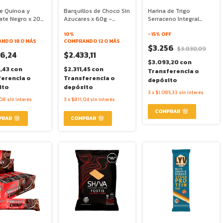
de Quinoa y
Barquillos de Choco Sin
Harina de Trigo
ate Negro x 20g
Azucares x 60g -
Serraceno Integral
 UP
Gullon
Organico x 450g -
10%
Dicomere
-
15
% OFF
NDO 18 O MÁS
COMPRANDO 12 O MÁS
$3.256
$3.830,09
56,24
$2.433,11
$3.093,20
con
3,43
con
$2.311,45
con
Transferencia o
ferencia o
Transferencia o
depósito
ito
depósito
3
x
$1.085,33
sin interés
,08
sin interés
3
x
$811,04
sin interés