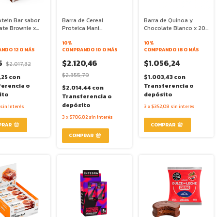
tein Bar sabor
Barra de Cereal
Barra de Quinoa y
ate Brownie x
Proteica Mani
Chocolate Blanco x 20g
NotCo
Chocolate x 45g -
- WAKE UP
lntegral
10%
10%
NDO 12 O MÁS
COMPRANDO 10 O MÁS
COMPRANDO 18 O MÁS
5
$2.120,46
$1.056,24
$2.017,32
$2.355,79
,25
con
$1.003,43
con
ferencia o
Transferencia o
$2.014,44
con
ito
depósito
Transferencia o
depósito
sin interés
3
x
$352,08
sin interés
3
x
$706,82
sin interés