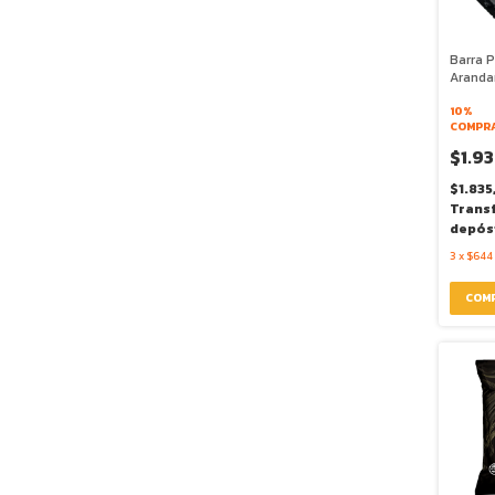
Barra P
Aranda
58g - B
10%
COMPRA
$1.93
$1.835
Trans
depós
3
x
$644