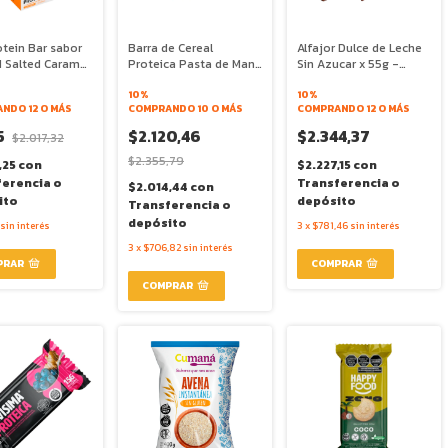
tein Bar sabor
Barra de Cereal
Alfajor Dulce de Leche
 Salted Caramel
Proteica Pasta de Mani
Sin Azucar x 55g -
- NotCo
y Arandanos x 43g -
Cerro Azul
lntegral
10%
10%
NDO 12 O MÁS
COMPRANDO 10 O MÁS
COMPRANDO 12 O MÁS
5
$2.120,46
$2.344,37
$2.017,32
$2.355,79
,25
con
$2.227,15
con
ferencia o
Transferencia o
$2.014,44
con
ito
depósito
Transferencia o
depósito
sin interés
3
x
$781,46
sin interés
3
x
$706,82
sin interés