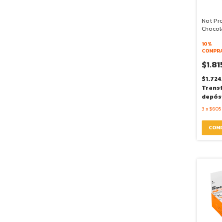
Not Pro
Chocol
45g - 
10%
COMPRA
$1.81
$1.724
Trans
depós
3
x
$605