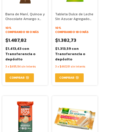
Barra de Maní, Quinoa y
Tableta Dulce de Leche
Chocolate Amargo x
Sin Azucar Agregado
30gr - Lyv Snacks
con Stevia x 25g -
10%
Doña Magdalena
10%
COMPRANDO 18 O MÁS
COMPRANDO 18 O MÁS
$1.487,82
$1.382,73
$1.413,43
con
$1.313,59
con
Transferencia o
Transferencia o
depósito
depósito
3
x
$495,94
sin interés
3
x
$460,91
sin interés