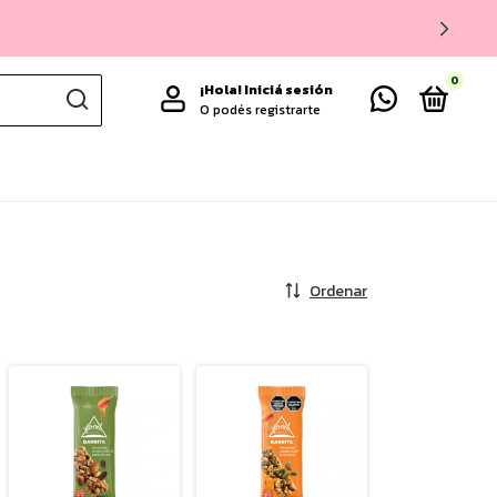
0
¡Hola!
Iniciá sesión
O podés registrarte
Ordenar