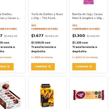
e Datiles,
Trufa de Datiles y Nuez
Barrita de Caju, Cacao,
ras y Cacao x
x 20g - The Food
Mani & Jengibre x 28g -
The Food
Alchimist
The Food Alchimist
st
10%
10%
NDO 8 O MÁS
COMPRANDO 8 O MÁS
COMPRANDO 12 O MÁS
77
$1.677
$1.300
$1.862,43
$1.862,43
$1.443,55
,15
con
$1.593,15
con
$1.235
con
ferencia o
Transferencia o
Transferencia o
ito
depósito
depósito
sin interés
3
x
$559
sin interés
3
x
$433,33
sin interés