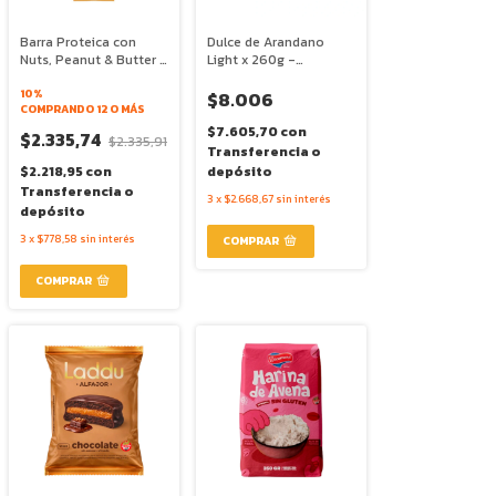
Barra Proteica con
Dulce de Arandano
Nuts, Peanut & Butter x
Light x 260g -
43g - Lyv Snacks
Masseube
10%
$8.006
COMPRANDO 12 O MÁS
$7.605,70
con
$2.335,74
$2.335,91
Transferencia o
$2.218,95
con
depósito
Transferencia o
3
x
$2.668,67
sin interés
depósito
3
x
$778,58
sin interés