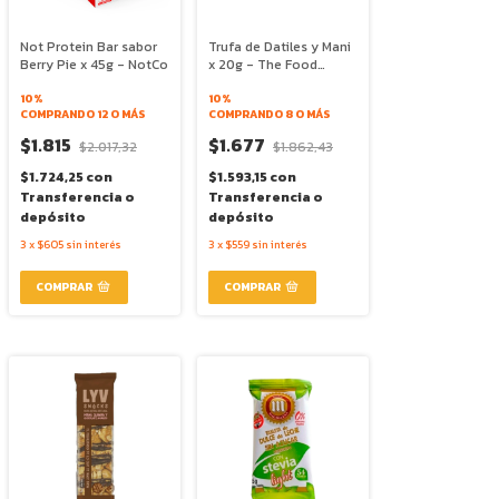
Not Protein Bar sabor
Trufa de Datiles y Mani
Berry Pie x 45g - NotCo
x 20g - The Food
Alchimist
10%
10%
COMPRANDO 12 O MÁS
COMPRANDO 8 O MÁS
$1.815
$1.677
$2.017,32
$1.862,43
$1.724,25
con
$1.593,15
con
Transferencia o
Transferencia o
depósito
depósito
3
x
$605
sin interés
3
x
$559
sin interés