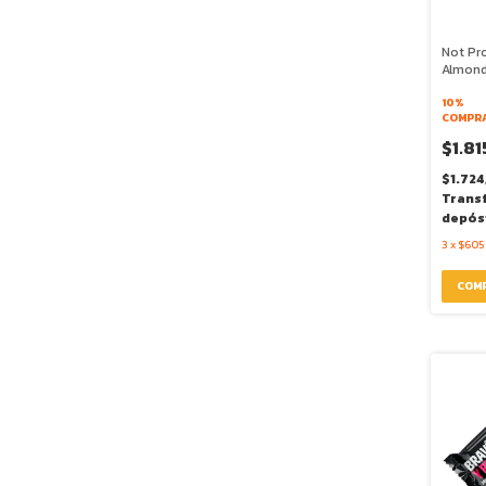
Not Pro
Almond
x 45g 
10%
COMPRA
$1.81
$1.724
Trans
depós
3
x
$605