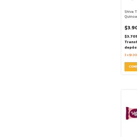
Shiva 
Quinoa 
$3.9
$3.70
Trans
depós
3
x
$1.30