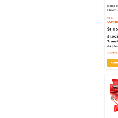
Barra 
Chocol
- WAKE
10%
COMPRA
$1.0
$1.00
Trans
depós
3
x
$352