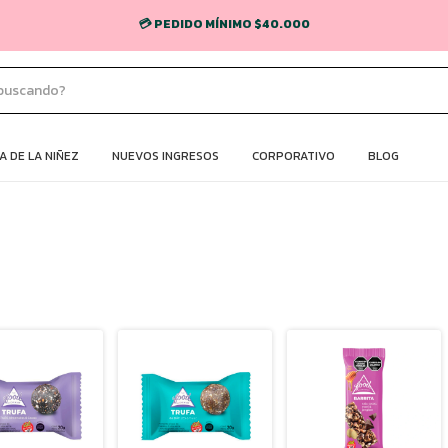
🚚 ENVÍO GRATIS EN CABA Y GBA (COMPRAS + $70.000) 💸
 DE LA NIÑEZ
NUEVOS INGRESOS
CORPORATIVO
BLOG