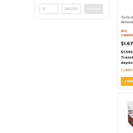
APLICAR
Trufa d
Almend
20g - 
Alchimi
10%
COMPRA
$1.6
$1.593
Trans
depós
3
x
$559