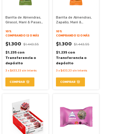
Barrita de Almendras,
Barrita de Almendras,
Girasol, Mani & Pasas
Zapallo, Mani &
de Uva x 28g - The
Curcuma x 28g - The
Food Alchimist
10%
Food Alchimist
10%
COMPRANDO 12 O MÁS
COMPRANDO 12 O MÁS
$1.300
$1.300
$1.443,55
$1.443,55
$1.235
con
$1.235
con
Transferencia o
Transferencia o
depósito
depósito
3
x
$433,33
sin interés
3
x
$433,33
sin interés