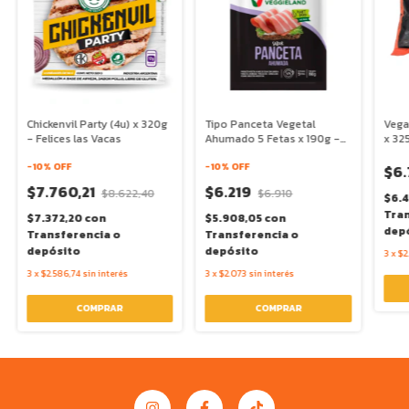
Chickenvil Party (4u) x 320g
Tipo Panceta Vegetal
Vega
- Felices las Vacas
Ahumado 5 Fetas x 190g -
x 32
Veggieland
-
10
% OFF
-
10
% OFF
$6.
$7.760,21
$6.219
$8.622,40
$6.910
$6.4
Tran
$7.372,20
con
$5.908,05
con
dep
Transferencia o
Transferencia o
depósito
depósito
3
x
$2
3
x
$2.586,74
sin interés
3
x
$2.073
sin interés