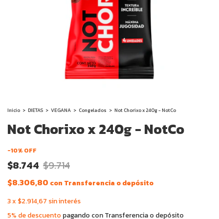
Inicio
>
DIETAS
>
VEGANA
>
Congelados
>
Not Chorixo x 240g - NotCo
Not Chorixo x 240g - NotCo
-
10
% OFF
$8.744
$9.714
$8.306,80
con
Transferencia o depósito
3
x
$2.914,67
sin interés
5% de descuento
pagando con Transferencia o depósito