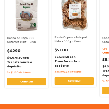
Pasta Organica Integral
Harina de Trigo 000
Choc
Nido x 500g - Grun
Organica x 1kg - Grun
Caca
$5.830
10%
$4.290
COMP
$5.538,50
con
$4.075,50
con
$8.
Transferencia o
Transferencia o
depósito
depósito
$8.
Tran
3
x
$1.943,33
sin interés
3
x
$1.430
sin interés
dep
3
x
$2