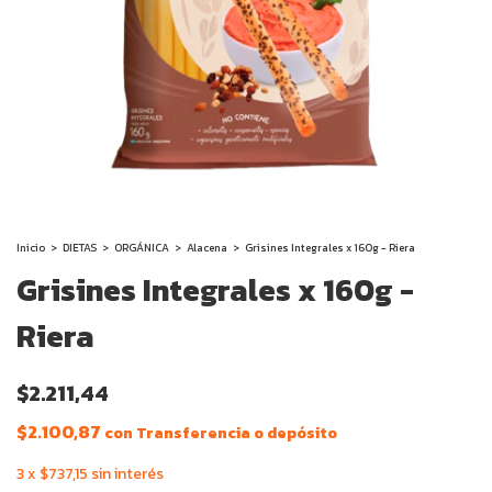
Inicio
>
DIETAS
>
ORGÁNICA
>
Alacena
>
Grisines Integrales x 160g - Riera
Grisines Integrales x 160g -
Riera
$2.211,44
$2.100,87
con
Transferencia o depósito
3
x
$737,15
sin interés