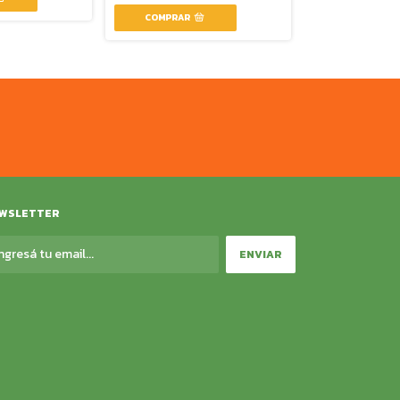
3
x
$2.926
sin interés
WSLETTER