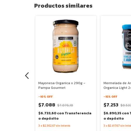
Productos similares
 000 Organica x
Mayonesa Organica x 290g -
Mermelada de A
Pampa Gourmet
Organica Light 2
-
10
% OFF
-
15
% OFF
$7.088
$7.253
$7.876,18
$8.533
Transferencia
$6.733,60
con
Transferencia
$6.890,35
con
o depósito
o depósito
és
3
x
$2.362,67
sin interés
3
x
$2.417,67
sin inte