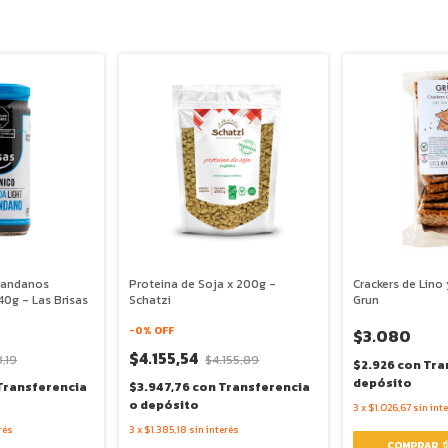
randanos
Proteina de Soja x 200g -
Crackers de Lino 
40g - Las Brisas
Schatzi
Grun
-
0
% OFF
$3.080
$4.155,54
,19
$4.155,89
$2.926
con
Tra
depósito
Transferencia
$3.947,76
con
Transferencia
o depósito
3
x
$1.026,67
sin int
rés
3
x
$1.385,18
sin interés