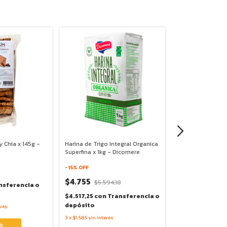
y Chia x 145g -
Harina de Trigo Integral Organica
Chocolate Amar
Superfina x 1kg - Dicomere
con Almendras y 
- Get Real
-
15
% OFF
10%
$4.755
COMPRANDO 10 O 
$5.594,18
nsferencia o
$8.778
$4.517,25
con
Transferencia o
depósito
erés
$8.339,10
con
T
o depósito
3
x
$1.585
sin interés