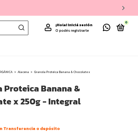
0
¡Hola!
Iniciá sesión
O podés registrarte
RGÁNICA
>
Alacena
>
Granola Proteica Banana & Chocolate x
a Proteica Banana &
te x 250g - Integral
n
Transferencia o depósito