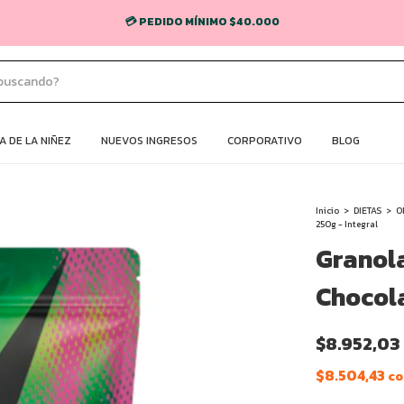
💳 PEDIDO MÍNIMO $40.000
 DE LA NIÑEZ
NUEVOS INGRESOS
CORPORATIVO
BLOG
Inicio
>
DIETAS
>
O
250g - Integral
Granol
Chocola
$8.952,03
$8.504,43
co