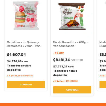
Medallones de Quinoa y
Mix de Bocaditos x 400g -
Meda
Remolacha x 240g - Veg
Veg Abundancia
Mung
Abundancia
Veg 
-
0
% OFF
$4.607,04
$3.
$8.181,34
$8.181,81
$4.376,69
con
$3.1
Transferencia o
Tran
$7.772,27
con
depósito
dep
Transferencia o
depósito
3
x
$1.535,68
sin interés
3
x
$1
3
x
$2.727,11
sin interés