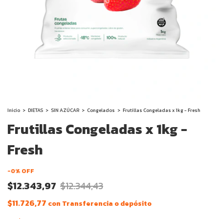
Inicio
>
DIETAS
>
SIN AZÚCAR
>
Congelados
>
Frutillas Congeladas x 1kg - Fresh
Frutillas Congeladas x 1kg -
Fresh
-
0
% OFF
$12.343,97
$12.344,43
$11.726,77
con
Transferencia o depósito