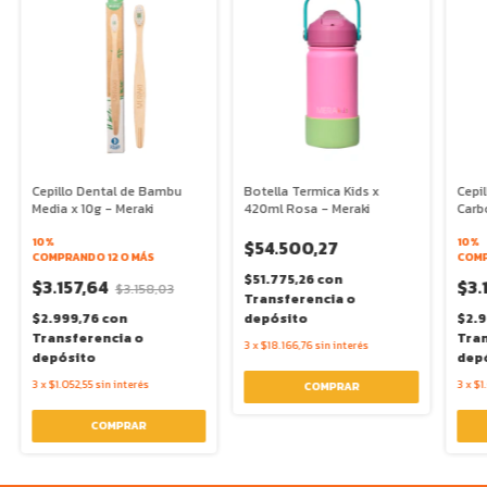
Cepillo Dental de Bambu
Botella Termica Kids x
Cepi
Media x 10g - Meraki
420ml Rosa - Meraki
Carb
Mera
10%
10%
$54.500,27
COMPRANDO 12 O MÁS
COMP
$51.775,26
con
$3.157,64
$3.
$3.158,03
Transferencia o
$2.999,76
con
depósito
$2.
Transferencia o
Tran
3
x
$18.166,76
sin interés
depósito
dep
3
x
$1.052,55
sin interés
3
x
$1