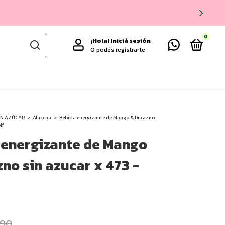
0
¡Hola!
Iniciá sesión
O podés registrarte
IN AZÚCAR
>
Alacena
>
Bebida energizante de Mango & Durazno
lf
 energizante de Mango
no sin azucar x 473 -
490