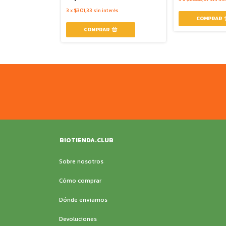
3
x
$301,33
sin interés
rés
BIOTIENDA.CLUB
Sobre nosotros
Cómo comprar
Dónde enviamos
Devoluciones