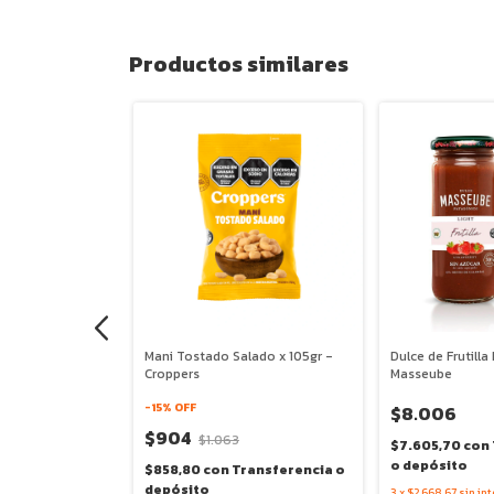
Productos similares
hoco Sin Azucares
Mani Tostado Salado x 105gr -
Dulce de Frutilla
Croppers
Masseube
-
15
% OFF
$8.006
 MÁS
$904
$1.063
$7.605,70
con
o depósito
$858,80
con
Transferencia o
ransferencia o
depósito
3
x
$2.668,67
sin int