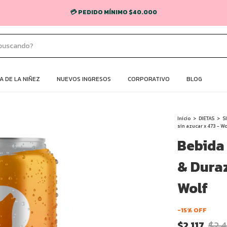
💳 PEDIDO MÍNIMO $40.000
 DE LA NIÑEZ
NUEVOS INGRESOS
CORPORATIVO
BLOG
Inicio
>
DIETAS
>
S
sin azucar x 473 - Wo
Bebida
& Duraz
Wolf
-
15
% OFF
$2.117
$2.