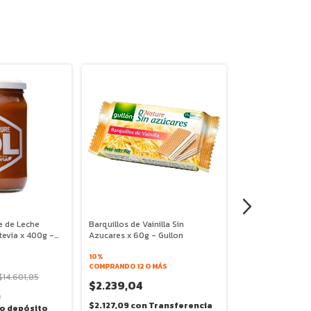
e de Leche
Barquillos de Vainilla Sin
Alfajor Blanco x
evia x 400g -
Azucares x 60g - Gullon
10%
10%
COMPRANDO 12 O 
COMPRANDO 12 O MÁS
$14.601,85
$2.132,54
$2.
$2.239,04
n
$2.025,91
con
T
$2.127,09
con
Transferencia
 o depósito