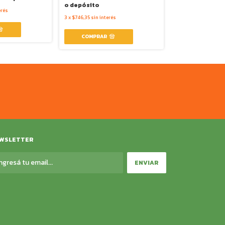
o depósito
o depósito
erés
3
x
$710,85
sin inter
3
x
$746,35
sin interés
WSLETTER