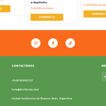
o depósito
3
x
$3.650,53
sin int
3
x
$2.926
sin interés
CONTACTÁNOS
NE
+5491169951331
hola@biotienda.club
Ciudad Autónoma de Buenos Aires, Argentina