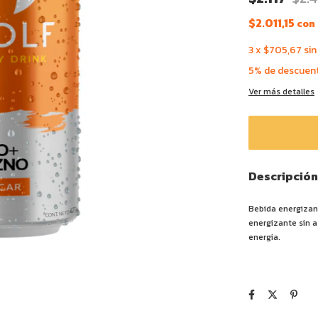
$2.011,15
con
3
x
$705,67
sin
5% de descuen
Ver más detalles
Descripción
Bebida energizan
energizante sin a
energia.