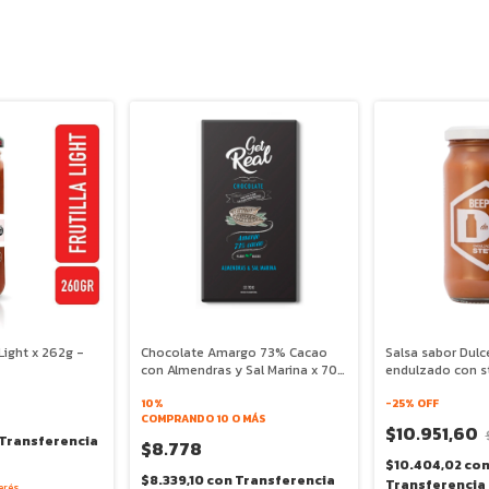
 Light x 262g -
Chocolate Amargo 73% Cacao
Salsa sabor Dulc
con Almendras y Sal Marina x 70g
endulzado con st
- Get Real
Beepure
10%
-
25
% OFF
COMPRANDO 10 O MÁS
$10.951,60
Transferencia
$8.778
$10.404,02
co
$8.339,10
con
Transferencia
Transferencia
erés