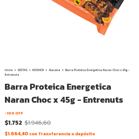
Inicio
>
DIETAS
>
KOSHER
>
Alacena
>
Barra Proteica Energetica Naran Choc x 45g -
Entrenuts
Barra Proteica Energetica
Naran Choc x 45g - Entrenuts
-
10
% OFF
$1.752
$1.946,60
$1.664,40
con
Transferencia o depósito