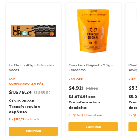
Le Choc x 48g - Felices las
Crunchies Original x 90g -
Plan
Vacas
Crudencio
Arve
10%
-
0
% OFF
-
15
%
COMPRANDO 12 O MÁS
$4.921
$5.
$4.922
$1.679,24
$1.865,82
$4.674,95
con
$5.0
$1.595,28
con
Transferencia o
Tran
Transferencia o
depósito
dep
depósito
3
x
$1.640,33
sin interés
3
x
$1
3
x
$559,75
sin interés