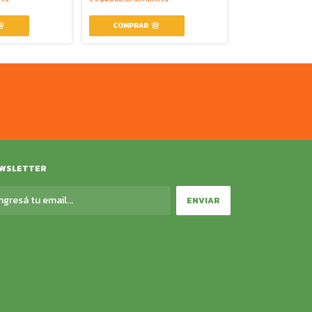
3
x
$1.120,33
sin inte
WSLETTER