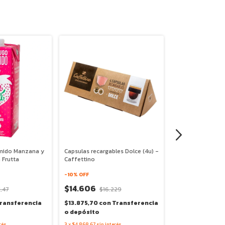
mido Manzana y
Capsulas recargables Dolce (4u) -
Jugo 100% Exprim
a Frutta
Caffettino
- Pura Frutta
-
10
% OFF
-
30
% OFF
$14.606
,47
$16.229
$3.361
$4.800
ransferencia
$13.875,70
con
Transferencia
$3.192,95
con
T
o depósito
depósito
rés
3
x
$4.868,67
sin interés