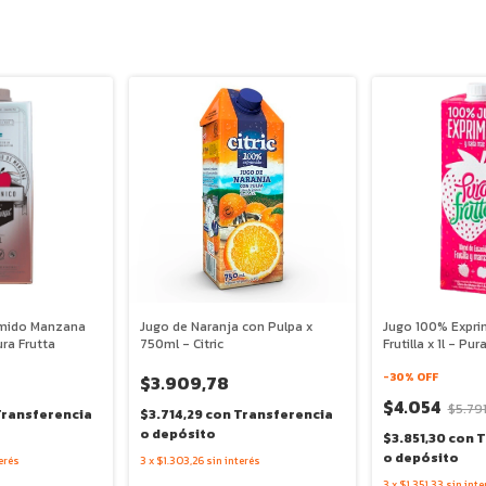
imido Manzana
Jugo de Naranja con Pulpa x
Jugo 100% Expri
ura Frutta
750ml - Citric
Frutilla x 1l - Pur
-
30
% OFF
$3.909,78
$4.054
$5.791
Transferencia
$3.714,29
con
Transferencia
o depósito
$3.851,30
con
T
o depósito
erés
3
x
$1.303,26
sin interés
3
x
$1.351,33
sin inte