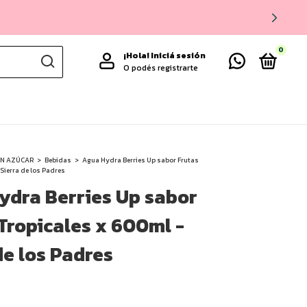
0
¡Hola!
Iniciá sesión
O podés registrarte
IN AZÚCAR
>
Bebidas
>
Agua Hydra Berries Up sabor Frutas
 Sierra de los Padres
ydra Berries Up sabor
Tropicales x 600ml -
de los Padres