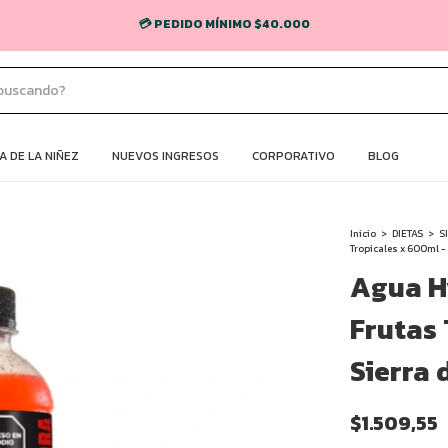
💳 PEDIDO MÍNIMO $40.000
 DE LA NIÑEZ
NUEVOS INGRESOS
CORPORATIVO
BLOG
Inicio
>
DIETAS
>
S
Tropicales x 600ml -
Agua H
Frutas 
Sierra 
$1.509,55