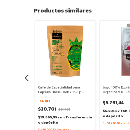
Productos similares
idad para Filtro
Cafe de Especialidad para
Jugo 100% Expr
0g - Caffettino
Capsula Brasil Dark x 250g -
Organica x 1l - P
Caffettino
-
5
% OFF
$5.791,44
$20.701
.791
$21.791
$5.501,87
con
o depósito
Transferencia
$19.665,95
con
Transferencia
o depósito
3
x
$1.930,48
sin int
terés
3
x
$6.900,33
sin interés