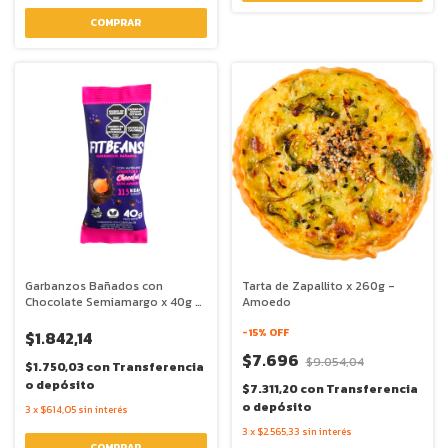
Garbanzos Bañados con
Tarta de Zapallito x 260g -
Chocolate Semiamargo x 40g -
Amoedo
Fit Beans
-
15
% OFF
$1.842,14
$7.696
$9.054,04
$1.750,03
con
Transferencia
o depósito
$7.311,20
con
Transferencia
o depósito
3
x
$614,05
sin interés
3
x
$2.565,33
sin interés