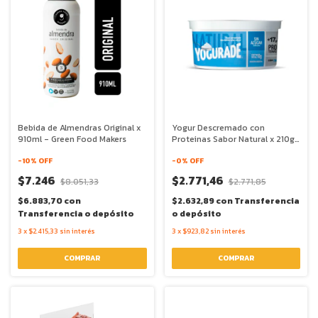
Bebida de Almendras Original x
Yogur Descremado con
910ml - Green Food Makers
Proteinas Sabor Natural x 210g
- Yogurade
-
10
% OFF
-
0
% OFF
$7.246
$2.771,46
$8.051,33
$2.771,85
$6.883,70
con
$2.632,89
con
Transferencia
Transferencia o depósito
o depósito
3
x
$2.415,33
sin interés
3
x
$923,82
sin interés