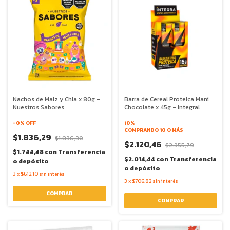
Nachos de Maiz y Chia x 80g -
Barra de Cereal Proteica Mani
Nuestros Sabores
Chocolate x 45g - lntegral
-
0
% OFF
10%
COMPRANDO 10 O MÁS
$1.836,29
$1.836,30
$2.120,46
$2.355,79
$1.744,48
con
Transferencia
$2.014,44
con
Transferencia
o depósito
o depósito
3
x
$612,10
sin interés
3
x
$706,82
sin interés