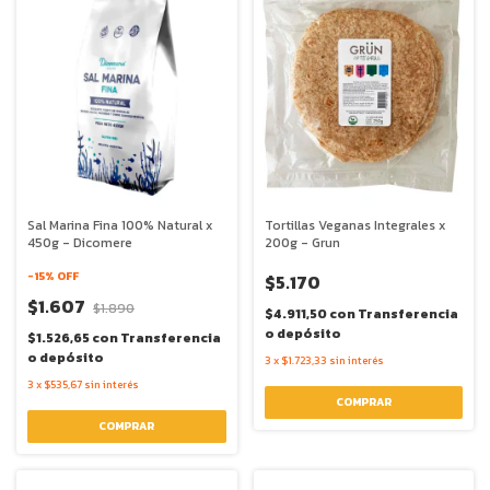
Sal Marina Fina 100% Natural x
Tortillas Veganas Integrales x
450g - Dicomere
200g - Grun
-
15
% OFF
$5.170
$1.607
$1.890
$4.911,50
con
Transferencia
o depósito
$1.526,65
con
Transferencia
o depósito
3
x
$1.723,33
sin interés
3
x
$535,67
sin interés