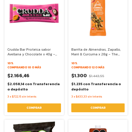
Crudda Bar Proteica sabor
Barrita de Almendras, Zapallo,
Avellana y Chocolate x 40g -
Mani & Curcuma x 28g - The
Crudda
Food Alchimist
10%
10%
COMPRANDO 10 O MÁS
COMPRANDO 12 O MÁS
$2.166,46
$1.300
$1.443,55
$2.058,14
con
Transferencia
$1.235
con
Transferencia o
o depósito
depósito
3
x
$722,15
sin interés
3
x
$433,33
sin interés