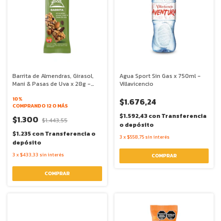
Barrita de Almendras, Girasol,
Agua Sport Sin Gas x 750ml -
Mani & Pasas de Uva x 28g -
Villavicencio
The Food Alchimist
10%
$1.676,24
COMPRANDO 12 O MÁS
$1.592,43
con
Transferencia
$1.300
$1.443,55
o depósito
$1.235
con
Transferencia o
3
x
$558,75
sin interés
depósito
3
x
$433,33
sin interés