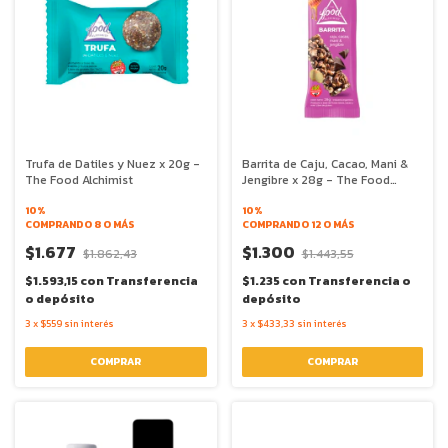
Trufa de Datiles y Nuez x 20g -
Barrita de Caju, Cacao, Mani &
The Food Alchimist
Jengibre x 28g - The Food
Alchimist
10%
10%
COMPRANDO 8 O MÁS
COMPRANDO 12 O MÁS
$1.677
$1.300
$1.862,43
$1.443,55
$1.593,15
con
Transferencia
$1.235
con
Transferencia o
o depósito
depósito
3
x
$559
sin interés
3
x
$433,33
sin interés