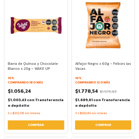
Barra de Quinoa y Chocolate
Alfajor Negro x 60g - Felices las
Blanco x 20g - WAKE UP
Vacas
10%
10%
COMPRANDO 18 O MÁS
COMPRANDO 12 O MÁS
$1.056,24
$1.778,54
$1.975,83
$1.003,43
con
Transferencia
$1.689,61
con
Transferencia
o depósito
o depósito
3
x
$352,08
sin interés
3
x
$592,85
sin interés