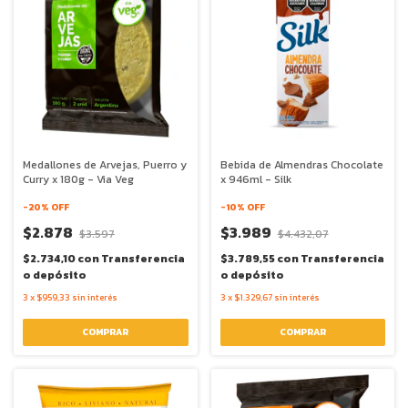
Medallones de Arvejas, Puerro y
Bebida de Almendras Chocolate
Curry x 180g - Via Veg
x 946ml - Silk
-
20
% OFF
-
10
% OFF
$2.878
$3.989
$3.597
$4.432,07
$2.734,10
con
Transferencia
$3.789,55
con
Transferencia
o depósito
o depósito
3
x
$959,33
sin interés
3
x
$1.329,67
sin interés