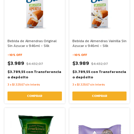
Bebida de Almendras Original
Bebida de Almendras Vainilla Sin
Sin Azucar x 946ml - Silk
Azucar x 946ml - Silk
-
10
% OFF
-
10
% OFF
$3.989
$3.989
$4.432,07
$4.432,07
$3.789,55
con
Transferencia
$3.789,55
con
Transferencia
o depósito
o depósito
3
x
$1.329,67
sin interés
3
x
$1.329,67
sin interés