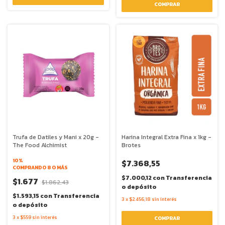
Trufa de Datiles y Mani x 20g -
Harina Integral Extra Fina x 1kg -
The Food Alchimist
Brotes
10%
$7.368,55
COMPRANDO 8 O MÁS
$7.000,12
con
Transferencia
$1.677
$1.862,43
o depósito
$1.593,15
con
Transferencia
3
x
$2.456,18
sin interés
o depósito
3
x
$559
sin interés