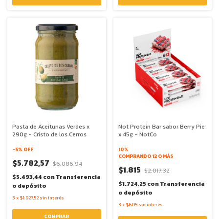
Pasta de Aceitunas Verdes x
Not Protein Bar sabor Berry Pie
290g - Cristo de los Cerros
x 45g - NotCo
-
5
% OFF
10%
COMPRANDO 12 O MÁS
$5.782,57
$6.086,94
$1.815
$2.017,32
$5.493,44
con
Transferencia
$1.724,25
con
Transferencia
o depósito
o depósito
3
x
$1.927,52
sin interés
3
x
$605
sin interés