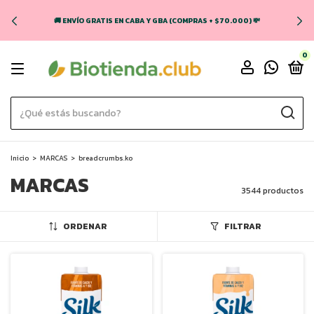
🚚 ENVÍO GRATIS EN CABA Y GBA (COMPRAS + $70.000) 💸
0
Inicio
>
MARCAS
>
breadcrumbs.ko
MARCAS
3544 productos
ORDENAR
FILTRAR