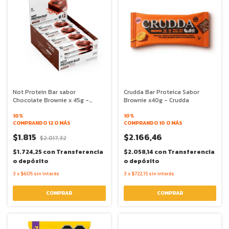
Not Protein Bar sabor
Crudda Bar Proteica Sabor
Chocolate Brownie x 45g -
Brownie x40g - Crudda
NotCo
10%
10%
COMPRANDO 12 O MÁS
COMPRANDO 10 O MÁS
$1.815
$2.166,46
$2.017,32
$1.724,25
con
Transferencia
$2.058,14
con
Transferencia
o depósito
o depósito
3
x
$605
sin interés
3
x
$722,15
sin interés