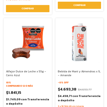
Alfajor Dulce de Leche x 55g -
Bebida de Mani y Almendras x 1L
Cerro Azul
- Amande
10%
-
0
% OFF
COMPRANDO 12 O MÁS
$4.693,38
$4.693,77
$1.841,15
$4.458,71
con
Transferencia
$1.749,09
con
Transferencia
o depósito
o depósito
3
x
$1.564,46
sin interés