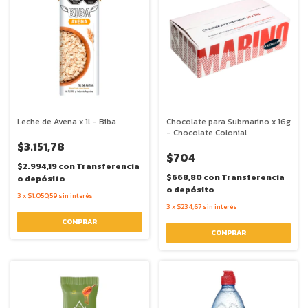
Leche de Avena x 1l - Biba
Chocolate para Submarino x 16g
- Chocolate Colonial
$3.151,78
$704
$2.994,19
con
Transferencia
$668,80
con
Transferencia
o depósito
o depósito
3
x
$1.050,59
sin interés
3
x
$234,67
sin interés