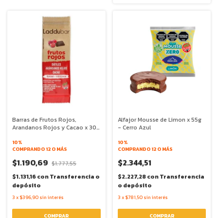
Barras de Frutos Rojos,
Alfajor Mousse de Limon x 55g
Arandanos Rojos y Cacao x 30g
- Cerro Azul
- Laddubar
10%
10%
COMPRANDO 12 O MÁS
COMPRANDO 12 O MÁS
$1.190,69
$2.344,51
$1.777,55
$1.131,16
con
Transferencia o
$2.227,28
con
Transferencia
depósito
o depósito
3
x
$396,90
sin interés
3
x
$781,50
sin interés