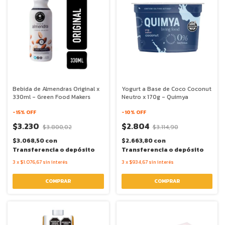
Bebida de Almendras Original x
Yogurt a Base de Coco Coconut
330ml - Green Food Makers
Neutro x 170g - Quimya
-
15
% OFF
-
10
% OFF
$3.230
$2.804
$3.800,02
$3.114,90
$3.068,50
con
$2.663,80
con
Transferencia o depósito
Transferencia o depósito
3
x
$1.076,67
sin interés
3
x
$934,67
sin interés