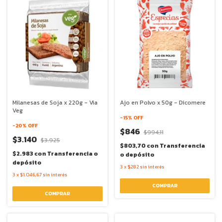
Milanesas de Soja x 220g - Via
Ajo en Polvo x 50g - Dicomere
Veg
-
15
% OFF
-
20
% OFF
$846
$994,11
$3.140
$3.925
$803,70
con
Transferencia
$2.983
con
Transferencia o
o depósito
depósito
3
x
$282
sin interés
3
x
$1.046,67
sin interés