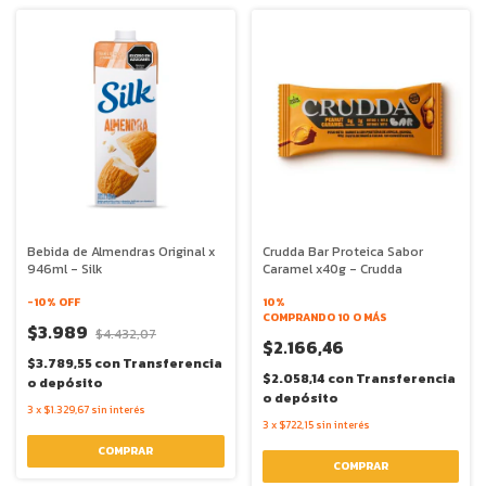
Bebida de Almendras Original x
Crudda Bar Proteica Sabor
946ml - Silk
Caramel x40g - Crudda
-
10
% OFF
10%
COMPRANDO 10 O MÁS
$3.989
$4.432,07
$2.166,46
$3.789,55
con
Transferencia
$2.058,14
con
Transferencia
o depósito
o depósito
3
x
$1.329,67
sin interés
3
x
$722,15
sin interés