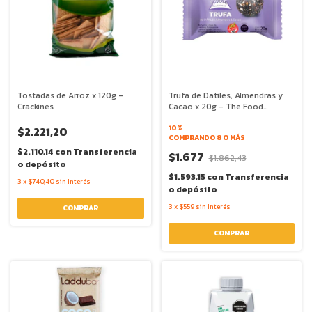
Tostadas de Arroz x 120g -
Trufa de Datiles, Almendras y
Crackines
Cacao x 20g - The Food
Alchimist
10%
$2.221,20
COMPRANDO 8 O MÁS
$2.110,14
con
Transferencia
$1.677
$1.862,43
o depósito
$1.593,15
con
Transferencia
3
x
$740,40
sin interés
o depósito
3
x
$559
sin interés