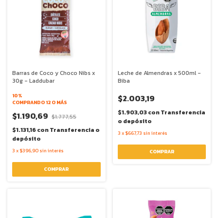
Barras de Coco y Choco Nibs x
Leche de Almendras x 500ml -
30g - Laddubar
Biba
10%
$2.003,19
COMPRANDO 12 O MÁS
$1.903,03
con
Transferencia
$1.190,69
$1.777,55
o depósito
$1.131,16
con
Transferencia o
3
x
$667,73
sin interés
depósito
3
x
$396,90
sin interés