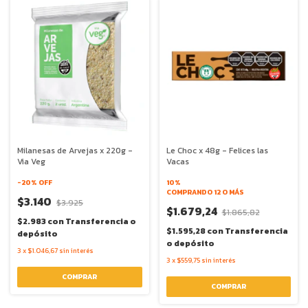
Milanesas de Arvejas x 220g -
Le Choc x 48g - Felices las
Via Veg
Vacas
-
20
% OFF
10%
COMPRANDO 12 O MÁS
$3.140
$3.925
$1.679,24
$1.865,82
$2.983
con
Transferencia o
$1.595,28
con
Transferencia
depósito
o depósito
3
x
$1.046,67
sin interés
3
x
$559,75
sin interés