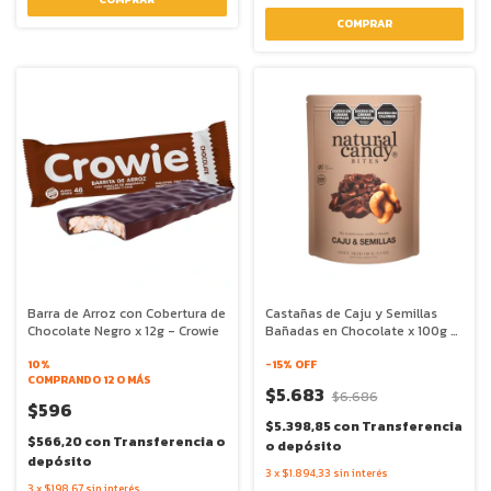
Barra de Arroz con Cobertura de
Castañas de Caju y Semillas
Chocolate Negro x 12g - Crowie
Bañadas en Chocolate x 100g -
Natural Candy
10%
-
15
% OFF
COMPRANDO 12 O MÁS
$5.683
$6.686
$596
$5.398,85
con
Transferencia
$566,20
con
Transferencia o
o depósito
depósito
3
x
$1.894,33
sin interés
3
x
$198,67
sin interés