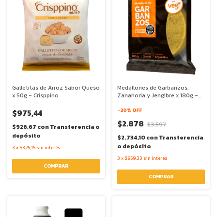
Galletitas de Arroz Sabor Queso
Medallones de Garbanzos,
x 50g - Crisppino
Zanahoria y Jengibre x 180g -
Via Veg
-
20
% OFF
$975,44
$2.878
$3.597
$926,67
con
Transferencia o
depósito
$2.734,10
con
Transferencia
o depósito
3
x
$325,15
sin interés
3
x
$959,33
sin interés