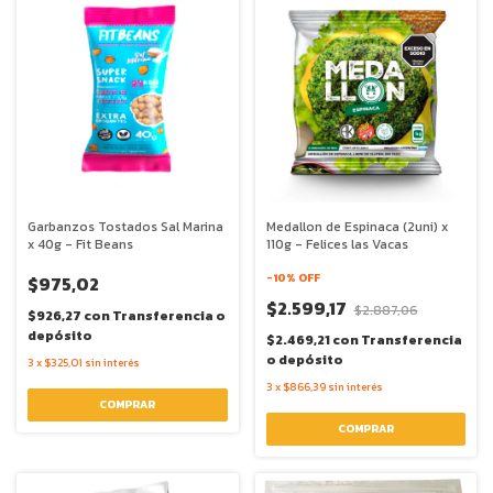
Garbanzos Tostados Sal Marina
Medallon de Espinaca (2uni) x
x 40g - Fit Beans
110g - Felices las Vacas
-
10
% OFF
$975,02
$2.599,17
$2.887,06
$926,27
con
Transferencia o
depósito
$2.469,21
con
Transferencia
o depósito
3
x
$325,01
sin interés
3
x
$866,39
sin interés